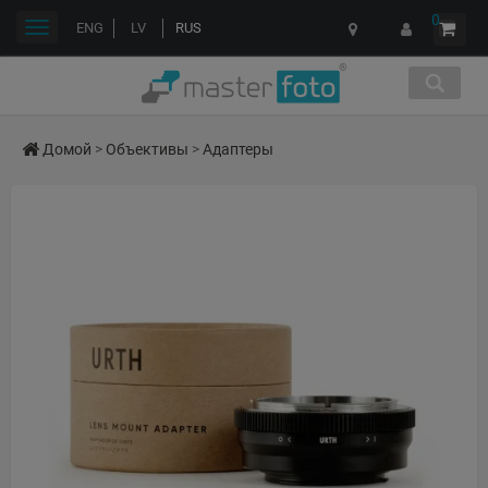
0
Переключить
ENG
LV
RUS
навигации
Домой
>
Объективы
>
Адаптеры