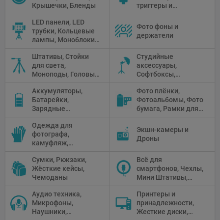
Крышечки, Бленды
триггеры и
аксессуары
LED панели, LED
Фото фоны и
трубки, Кольцевые
держатели
лампы, Моноблоки,
Прожекторы,
Штативы, Стойки
Студийные
Флуоресцентное и
для света,
аксессуары,
галогенное
Моноподы, Головы
Софтбоксы,
освещение
штатива
Зонтики,
Аккумуляторы,
Фото плёнки,
Рефлекторы,
Батарейки,
Фотоальбомы, Фото
Отражатели,
Зарядные
бумага, Рамки для
Предметные
устройства, Блоки
фото, Плёночные
столики
Одежда для
питания, Солнечные
камеры
Экшн-камеры и
фотографа,
панели
Дроны
камуфляж,
Перчатки
Сумки, Рюкзаки,
Всё для
Жёсткие кейсы,
смартфонов, Чехлы,
Чемоданы
Мини Штативы,
Селфи держатели
Аудио техника,
Принтеры и
Микрофоны,
принадлежности,
Наушники,
Жесткие диски,