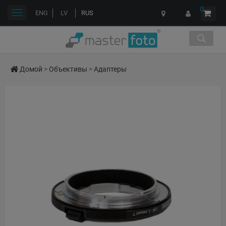
0
Переключить
ENG
LV
RUS
навигации
Домой
>
Объективы
>
Адаптеры