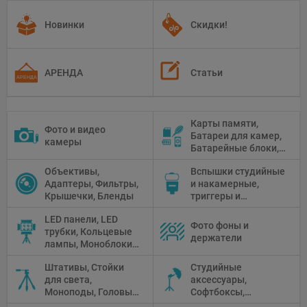
Новинки
Скидки!
АРЕНДА
Статьи
Карты памяти,
Фото и видео
Батареи для камер,
камеры
Батарейные блоки,
Чистящие средства
Объективы,
Вспышки студийные
Адаптеры, Фильтры,
и накамерные,
Крышечки, Бленды
триггеры и
аксессуары
LED панели, LED
Фото фоны и
трубки, Кольцевые
держатели
лампы, Моноблоки,
Прожекторы,
Штативы, Стойки
Студийные
Флуоресцентное и
для света,
аксессуары,
галогенное
Моноподы, Головы
Софтбоксы,
освещение
штатива
Зонтики,