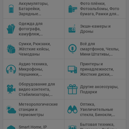
Аккумуляторы,
Фото плёнки,
Рефлекторы,
Батарейки,
Фотоальбомы, Фото
Отражатели,
Зарядные
бумага, Рамки для
Предметные
устройства, Блоки
фото, Плёночные
столики
Одежда для
питания, Солнечные
камеры
Экшн-камеры и
фотографа,
панели
Дроны
камуфляж,
Перчатки
Сумки, Рюкзаки,
Всё для
Жёсткие кейсы,
смартфонов, Чехлы,
Чемоданы
Мини Штативы,
Селфи держатели
Аудио техника,
Принтеры и
Микрофоны,
принадлежности,
Наушники,
Жесткие диски,
Диктофоны, Аудио
Мониторы,
Оборудование для
микшеры, Кабели и
Проекторы,
Другие аксессуары,
видео контента,
адаптеры
Графические
Подарки
Стабилизаторы,
Планшеты, Бумага
Телепромптеры,
для принтера
Метеорологические
Оптика,
Мониторы,
станции и
Увеличительные
Профессиональное
термометры
стекла, Бинокли,
видео
Монокли,
оборудование
Бытовая техника,
Телескопы,
Smart Home, IP