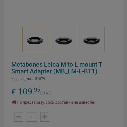
Metabones Leica M to L mount T
Smart Adapter (MB_LM-L-BT1)
Код продукта:
51879
109
95
€
,
С НДС
По предзаказу, срок доставки не известен