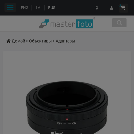
0
Переключить
ENG
LV
RUS
навигации
Домой
>
Объективы
>
Адаптеры