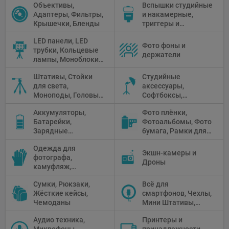
Объективы,
Вспышки студийные
Адаптеры, Фильтры,
и накамерные,
Крышечки, Бленды
триггеры и
аксессуары
LED панели, LED
Фото фоны и
трубки, Кольцевые
держатели
лампы, Моноблоки,
Прожекторы,
Штативы, Стойки
Студийные
Флуоресцентное и
для света,
аксессуары,
галогенное
Моноподы, Головы
Софтбоксы,
освещение
штатива
Зонтики,
Аккумуляторы,
Фото плёнки,
Рефлекторы,
Батарейки,
Фотоальбомы, Фото
Отражатели,
Зарядные
бумага, Рамки для
Предметные
устройства, Блоки
фото, Плёночные
столики
Одежда для
питания, Солнечные
камеры
Экшн-камеры и
фотографа,
панели
Дроны
камуфляж,
Перчатки
Сумки, Рюкзаки,
Всё для
Жёсткие кейсы,
смартфонов, Чехлы,
Чемоданы
Мини Штативы,
Селфи держатели
Аудио техника,
Принтеры и
Микрофоны,
принадлежности,