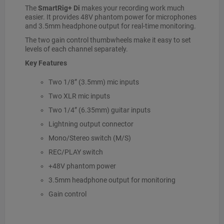
The
SmartRig+ Di
makes your recording work much
easier. It provides 48V phantom power for microphones
and 3.5mm headphone output for real-time monitoring.
The two gain control thumbwheels make it easy to set
levels of each channel separately.
Key Features
Two 1/8” (3.5mm) mic inputs
Two XLR mic inputs
Two 1/4” (6.35mm) guitar inputs
Lightning output connector
Mono/Stereo switch (M/S)
REC/PLAY switch
+48V phantom power
3.5mm headphone output for monitoring
Gain control