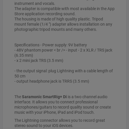
instrument and vocals.
The adapter is compatible with most available in the App
Store application recording sound.
The housing is made of high quality plastic. Tripod
mount female (1/4 ") adapter allows installation on any
photographic tripod mounts and many others.
Specifications - Power supply: 9V battery
- 48V phantom power < br /> - input - 2 x XLR / TRS jack
(6.35 mm)
- x 2 mini jack TRS (3.5 mm)
- the output signal: plug Lightning with a cable length of
50 cm
- output headphone jack is TRRS (3.5 mm)
The
Saramonic SmartRig+ Di
is a two channel audio
interface. It allows you to connect professional
microphones/guitars to record quality sound or create
music with your iPhone, iPad and iPod touch.
The Lightning connector allows you to record great
stereo sound to your iOS devices.