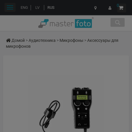
0
Переключить
ENG
LV
RUS
навигации
Домой
>
Аудиотехника
>
Микрофоны
>
Аксессуары для
микрофонов