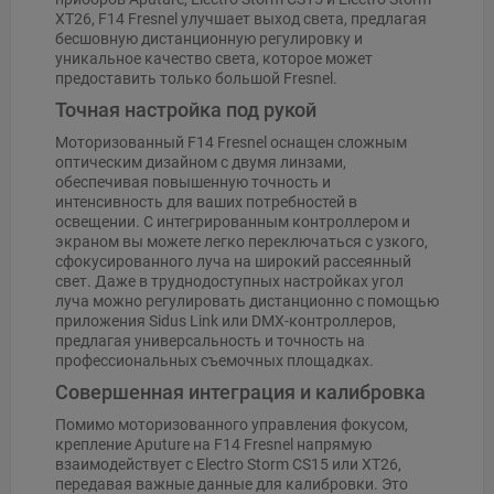
XT26, F14 Fresnel улучшает выход света, предлагая
бесшовную дистанционную регулировку и
уникальное качество света, которое может
предоставить только большой Fresnel.
Точная настройка под рукой
Моторизованный F14 Fresnel оснащен сложным
оптическим дизайном с двумя линзами,
обеспечивая повышенную точность и
интенсивность для ваших потребностей в
освещении. С интегрированным контроллером и
экраном вы можете легко переключаться с узкого,
сфокусированного луча на широкий рассеянный
свет. Даже в труднодоступных настройках угол
луча можно регулировать дистанционно с помощью
приложения Sidus Link или DMX-контроллеров,
предлагая универсальность и точность на
профессиональных съемочных площадках.
Совершенная интеграция и калибровка
Помимо моторизованного управления фокусом,
крепление Aputure на F14 Fresnel напрямую
взаимодействует с Electro Storm CS15 или XT26,
передавая важные данные для калибровки. Это