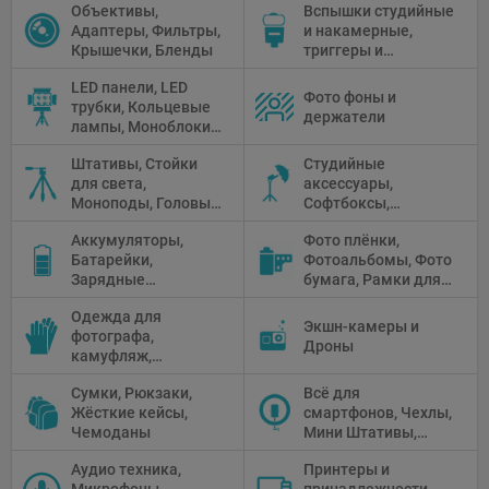
Объективы,
Вспышки студийные
Адаптеры, Фильтры,
и накамерные,
Крышечки, Бленды
триггеры и
аксессуары
LED панели, LED
Фото фоны и
трубки, Кольцевые
держатели
лампы, Моноблоки,
Прожекторы,
Штативы, Стойки
Студийные
Флуоресцентное и
для света,
аксессуары,
галогенное
Моноподы, Головы
Софтбоксы,
освещение
штатива
Зонтики,
Аккумуляторы,
Фото плёнки,
Рефлекторы,
Батарейки,
Фотоальбомы, Фото
Отражатели,
Зарядные
бумага, Рамки для
Предметные
устройства, Блоки
фото, Плёночные
столики
Одежда для
питания, Солнечные
камеры
Экшн-камеры и
фотографа,
панели
Дроны
камуфляж,
Перчатки
Сумки, Рюкзаки,
Всё для
Жёсткие кейсы,
смартфонов, Чехлы,
Чемоданы
Мини Штативы,
Селфи держатели
Аудио техника,
Принтеры и
Микрофоны,
принадлежности,