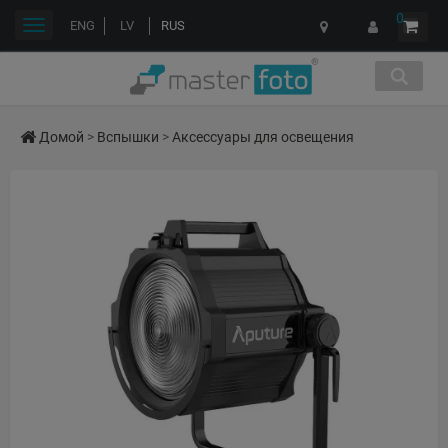
0
Переключить
ENG
LV
RUS
навигации
Домой
>
Вспышки
>
Аксессуары для освещения