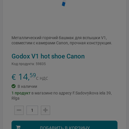
Металлический горячий башмак для вспышки V1,
совместим с камерами Canon, прочная конструкция.
Godox V1 hot shoe Canon
Код продукта:
59835
14
59
€
,
С НДС
В наличии
1
продукт
в магазине по адресу F.Sadovņikova iela 39,
Rīga
ДОБАВИТЬ В КОРЗИНУ