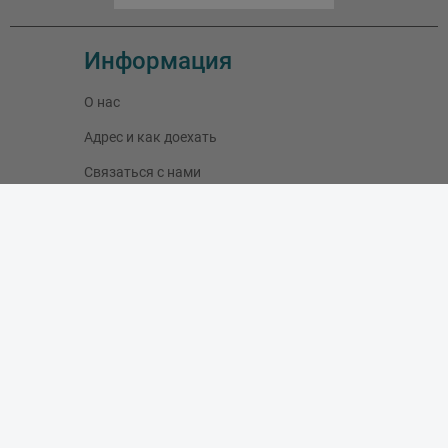
Информация
О нас
Адрес и как доехать
Связаться с нами
Скидки
Новые товары
Лидеры продаж
Блог
Моя учетная запись
Мои заказы