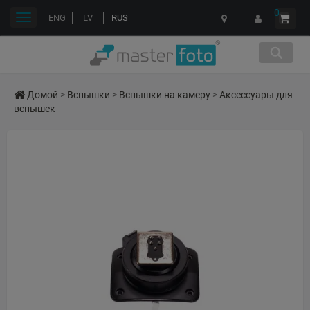
0
Переключить
ENG
LV
RUS
навигации
Домой
>
Вспышки
>
Вспышки на камеру
>
Аксессуары для
вспышек