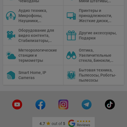
Чемоданы
Мини Штативы,
Селфи держатели
Аудио техника,
Принтеры и
Микрофоны,
принадлежности,
Наушники,
Жесткие диски,
Диктофоны, Аудио
Мониторы,
Оборудование для
микшеры, Кабели и
Проекторы,
Другие аксессуары,
видео контента,
адаптеры
Графические
Подарки
Стабилизаторы,
Планшеты, Бумага
Телепромптеры,
для принтера
Метеорологические
Оптика,
Мониторы,
станции и
Увеличительные
Профессиональное
термометры
стекла, Бинокли,
видео
Монокли,
оборудование
Бытовая техника,
Телескопы,
Smart Home, IP
Пылесосы, Роботы-
Прицелы,
Cameras
пылесосы
Микроскопы,
Тепловизоры,
Устройства ночного
видения
4.7
out of
5