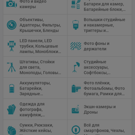
Фото и видео
Батареи для камер,
камеры
Батарейные блоки,
Чистящие средства
Объективы,
Вспышки студийные
Адаптеры, Фильтры,
и накамерные,
Крышечки, Бленды
триггеры и
аксессуары
LED панели, LED
Фото фоны и
трубки, Кольцевые
держатели
лампы, Моноблоки,
Прожекторы,
Штативы, Стойки
Студийные
Флуоресцентное и
для света,
аксессуары,
галогенное
Моноподы, Головы
Софтбоксы,
освещение
штатива
Зонтики,
Аккумуляторы,
Фото плёнки,
Рефлекторы,
Батарейки,
Фотоальбомы, Фото
Отражатели,
Зарядные
бумага, Рамки для
Предметные
устройства, Блоки
фото, Плёночные
столики
Одежда для
питания, Солнечные
камеры
Экшн-камеры и
фотографа,
панели
Дроны
камуфляж,
Перчатки
Сумки, Рюкзаки,
Всё для
Жёсткие кейсы,
смартфонов, Чехлы,