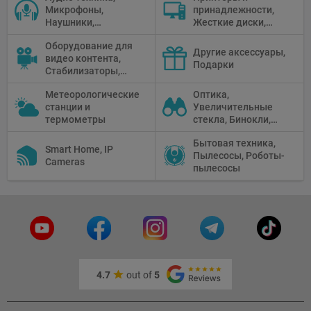
Микрофоны,
принадлежности,
Наушники,
Жесткие диски,
Диктофоны, Аудио
Мониторы,
Оборудование для
микшеры, Кабели и
Проекторы,
Другие аксессуары,
видео контента,
адаптеры
Графические
Подарки
Стабилизаторы,
Планшеты, Бумага
Телепромптеры,
для принтера
Метеорологические
Оптика,
Мониторы,
станции и
Увеличительные
Профессиональное
термометры
стекла, Бинокли,
видео
Монокли,
оборудование
Бытовая техника,
Телескопы,
Smart Home, IP
Пылесосы, Роботы-
Прицелы,
Cameras
пылесосы
Микроскопы,
Тепловизоры,
Устройства ночного
видения
4.7
out of
5