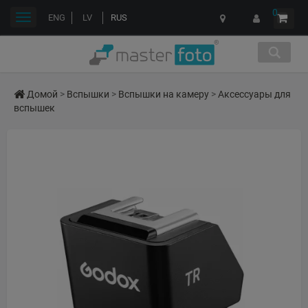
0
Переключить
ENG
LV
RUS
навигации
Домой
>
Вспышки
>
Вспышки на камеру
>
Аксессуары для
вспышек