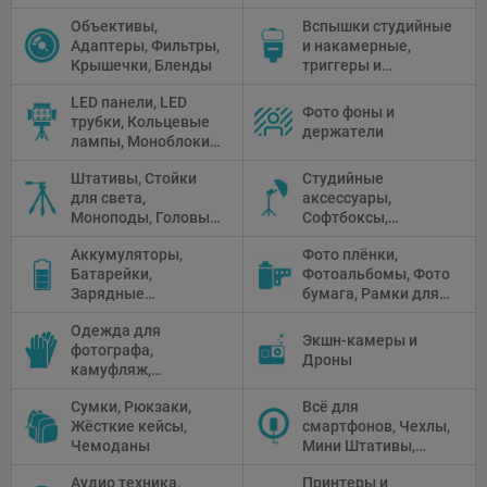
Чистящие средства
Объективы,
Вспышки студийные
Адаптеры, Фильтры,
и накамерные,
Крышечки, Бленды
триггеры и
аксессуары
LED панели, LED
Фото фоны и
трубки, Кольцевые
держатели
лампы, Моноблоки,
Прожекторы,
Штативы, Стойки
Студийные
Флуоресцентное и
для света,
аксессуары,
галогенное
Моноподы, Головы
Софтбоксы,
освещение
штатива
Зонтики,
Аккумуляторы,
Фото плёнки,
Рефлекторы,
Батарейки,
Фотоальбомы, Фото
Отражатели,
Зарядные
бумага, Рамки для
Предметные
устройства, Блоки
фото, Плёночные
столики
Одежда для
питания, Солнечные
камеры
Экшн-камеры и
фотографа,
панели
Дроны
камуфляж,
Перчатки
Сумки, Рюкзаки,
Всё для
Жёсткие кейсы,
смартфонов, Чехлы,
Чемоданы
Мини Штативы,
Селфи держатели
Аудио техника,
Принтеры и