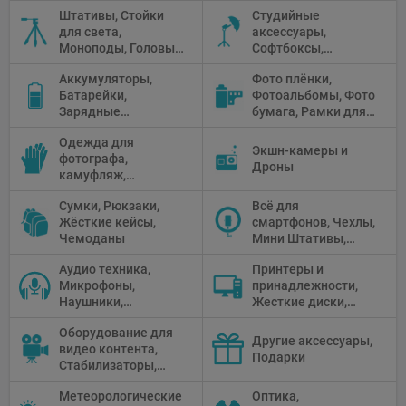
Прожекторы,
Штативы, Стойки
Студийные
Флуоресцентное и
для света,
аксессуары,
галогенное
Моноподы, Головы
Софтбоксы,
освещение
штатива
Зонтики,
Аккумуляторы,
Фото плёнки,
Рефлекторы,
Батарейки,
Фотоальбомы, Фото
Отражатели,
Зарядные
бумага, Рамки для
Предметные
устройства, Блоки
фото, Плёночные
столики
Одежда для
питания, Солнечные
камеры
Экшн-камеры и
фотографа,
панели
Дроны
камуфляж,
Перчатки
Сумки, Рюкзаки,
Всё для
Жёсткие кейсы,
смартфонов, Чехлы,
Чемоданы
Мини Штативы,
Селфи держатели
Аудио техника,
Принтеры и
Микрофоны,
принадлежности,
Наушники,
Жесткие диски,
Диктофоны, Аудио
Мониторы,
Оборудование для
микшеры, Кабели и
Проекторы,
Другие аксессуары,
видео контента,
адаптеры
Графические
Подарки
Стабилизаторы,
Планшеты, Бумага
Телепромптеры,
для принтера
Метеорологические
Оптика,
Мониторы,