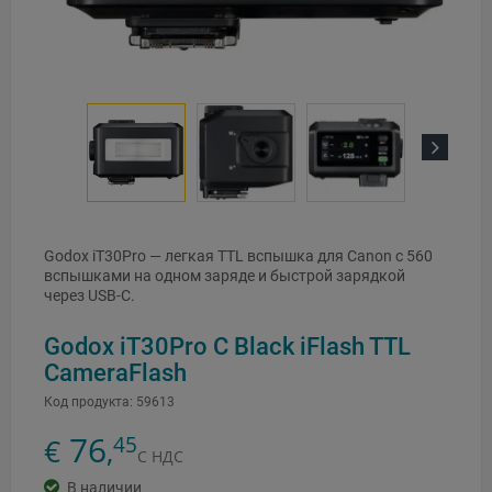
Next
Godox iT30Pro — легкая TTL вспышка для Canon с 560
вспышками на одном заряде и быстрой зарядкой
через USB-C.
Godox iT30Pro C Black iFlash TTL
CameraFlash
Код продукта:
59613
76
45
€
,
С НДС
В наличии