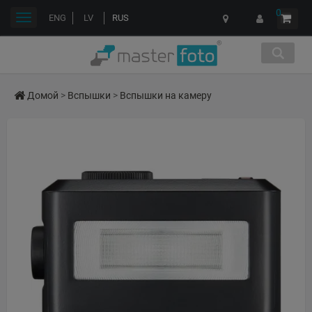
0
Переключить
ENG
LV
RUS
навигации
Домой
>
Вспышки
>
Вспышки на камеру