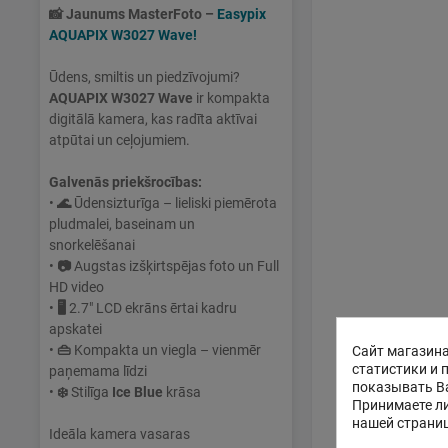
📸
Jaunums MasterFoto –
Easypix
AQUAPIX W3027 Wave!
Ūdens, smiltis un piedzīvojumi?
AQUAPIX W3027 Wave
ir kompakta
digitālā kamera, kas radīta aktīvai
atpūtai un ceļojumiem.
Galvenās priekšrocības:
•
🌊
Ūdensizturīga – lieliski piemērota
pludmalei, baseinam un
snorkelēšanai
•
📷
Augstas izšķirtspējas foto un Full
HD video
•
🖥
2.7" LCD ekrāns ērtai kadru
apskatei
•
👜
Kompakta un viegla – vienmēr
Сайт магазина
статистики и 
paņemama līdzi
показывать В
•
❄️
Stilīga
Ice Blue
krāsa
Принимаете ли
нашей страни
Ideāla kamera vasaras