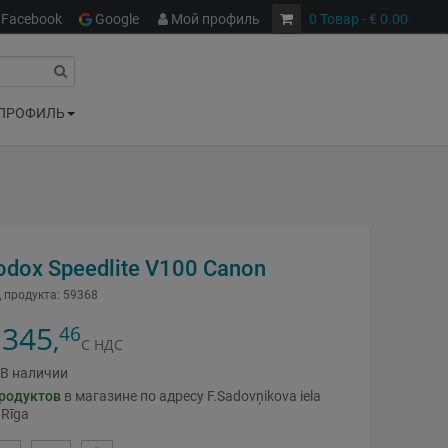
Facebook
Google
Мой профиль
0
Товар
- € 0.00
ПРОФИЛЬ
odox Speedlite V100 Canon
 продукта:
59368
345
46
,
С НДС
В наличии
родуктов
в магазине по адресу F.Sadovņikova iela
 Rīga