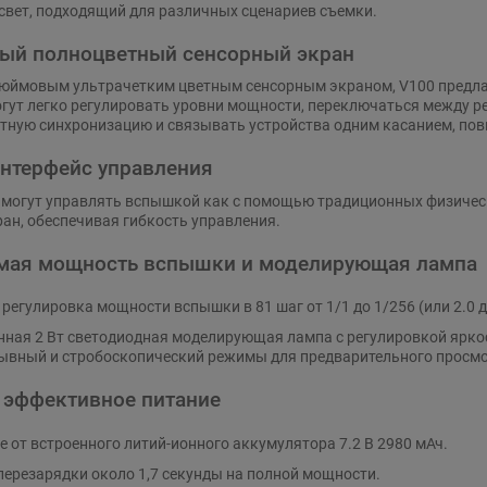
свет, подходящий для различных сценариев съемки.
ый полноцветный сенсорный экран
юймовым ультрачетким цветным сенсорным экраном, V100 предлаг
гут легко регулировать уровни мощности, переключаться между р
тную синхронизацию и связывать устройства одним касанием, пов
нтерфейс управления
могут управлять вспышкой как с помощью традиционных физически
ан, обеспечивая гибкость управления.
емая мощность вспышки и моделирующая лампа
регулировка мощности вспышки в 81 шаг от 1/1 до 1/256 (или 2.0 
нная 2 Вт светодиодная моделирующая лампа с регулировкой ярко
ывный и стробоскопический режимы для предварительного просмо
 эффективное питание
е от встроенного литий-ионного аккумулятора 7.2 В 2980 мАч.
перезарядки около 1,7 секунды на полной мощности.