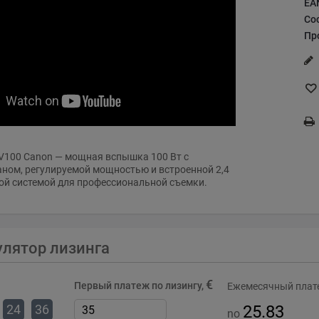
EA
Со
Пр
e V100 Canon — мощная вспышка 100 Вт с
ном, регулируемой мощностью и встроенной 2,4
ой системой для профессиональной съемки.
улятор лизинга
€
Первый платеж по лизингу,
Ежемесячный плате
24
36
25.83
no