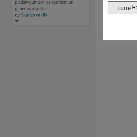
piedzīvojumiem, ceļojumiem un
tune
Н
ģimenes atpūtai.
👉
Skaties vairāk
❤
1