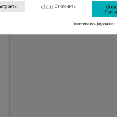
clear
done
астроить
Отклонить
Прини
Политика конфиденциальн