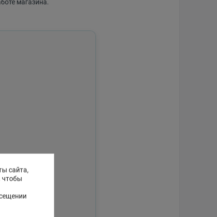
аботе магазина.
ты сайта,
, чтобы
осещении