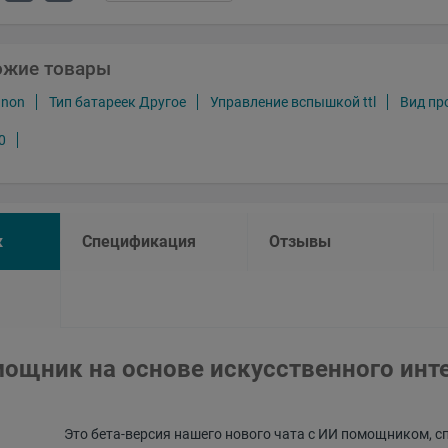
ожие товары
anon
Тип батареек Другое
Управление вспышкой ttl
Вид пр
0
к
Спецификация
Отзывы
ощник на основе искусственного инт
Это бета-версия нашего нового чата с ИИ помощником, с