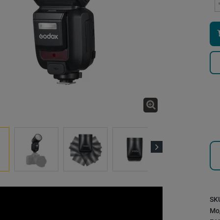
Next
SK
Мо