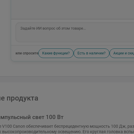
или спросите
Какие функции?
Есть в наличии?
Акции и ски
е продукта
пульсный свет 100 Вт
te V100 Canon обеспечивает беспрецедентную мощность 100 Дж, р
к высокопроизводительному освещению. Его круглая головка вспы