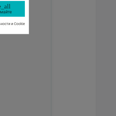
_all
майте
ости и Cookie