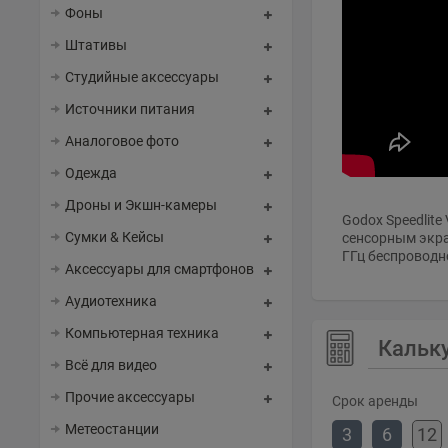
Фоны
Штативы
Студийные аксессуары
Источники питания
Аналоговое фото
Одежда
Дроны и Экшн-камеры
Godox Speedlit
Сумки & Кейсы
сенсорным экра
ГГц беспроводн
Аксессуары для смартфонов
Аудиотехника
Компьютерная техника
Кальк
Всё для видео
Прочие аксессуары
Срок аренды
Метеостанции
3
6
12