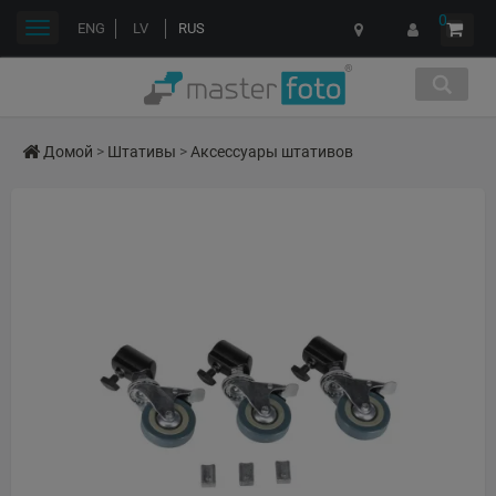
0
Переключить
ENG
LV
RUS
навигации
Домой
>
Штативы
>
Аксессуары штативов