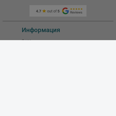
4.7
out of
5
Информация
О нас
Адрес и как доехать
Связаться с нами
Скидки
Новые товары
Лидеры продаж
Блог
Моя учетная запись