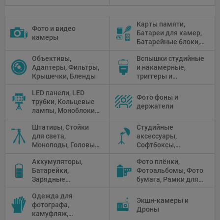
Карты памяти,
Фото и видео
Батареи для камер,
камеры
Батарейные блоки,
Чистящие средства
Объективы,
Вспышки студийные
Адаптеры, Фильтры,
и накамерные,
Крышечки, Бленды
триггеры и
аксессуары
LED панели, LED
Фото фоны и
трубки, Кольцевые
держатели
лампы, Моноблоки,
Прожекторы,
Штативы, Стойки
Студийные
Флуоресцентное и
для света,
аксессуары,
галогенное
Моноподы, Головы
Софтбоксы,
освещение
штатива
Зонтики,
Аккумуляторы,
Фото плёнки,
Рефлекторы,
Батарейки,
Фотоальбомы, Фото
Отражатели,
Зарядные
бумага, Рамки для
Предметные
устройства, Блоки
фото, Плёночные
столики
Одежда для
питания, Солнечные
камеры
Экшн-камеры и
фотографа,
панели
Дроны
камуфляж,