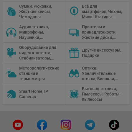
Перчатки
Сумки, Рюкзаки,
Всё для
Жёсткие кейсы,
смартфонов, Чехлы,
Чемоданы
Мини Штативы,
Селфи держатели
Аудио техника,
Принтеры и
Микрофоны,
принадлежности,
Наушники,
Жесткие диски,
Диктофоны, Аудио
Мониторы,
Оборудование для
микшеры, Кабели и
Проекторы,
Другие аксессуары,
видео контента,
адаптеры
Графические
Подарки
Стабилизаторы,
Планшеты, Бумага
Телепромптеры,
для принтера
Метеорологические
Оптика,
Мониторы,
станции и
Увеличительные
Профессиональное
термометры
стекла, Бинокли,
видео
Монокли,
оборудование
Бытовая техника,
Телескопы,
Smart Home, IP
Пылесосы, Роботы-
Прицелы,
Cameras
пылесосы
Микроскопы,
Тепловизоры,
Устройства ночного
видения