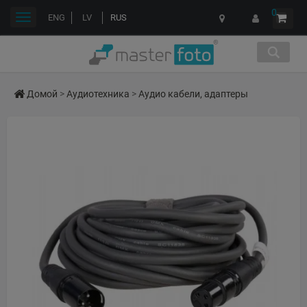
0
Переключить
ENG
LV
RUS
навигации
Домой
>
Аудиотехника
>
Аудио кабели, адаптеры