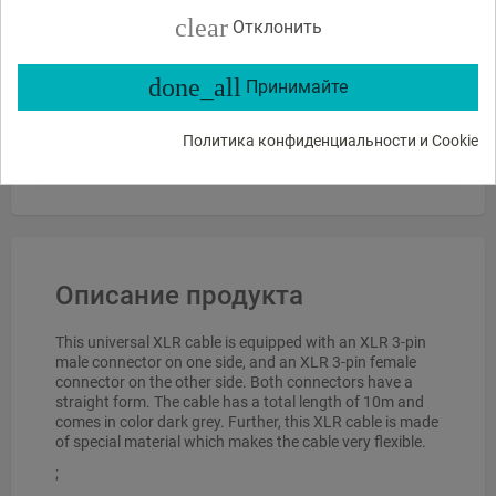
clear
Отклонить
Отправить
done_all
или спросите
Принимайте
Какие функции?
Есть в наличии?
Акции и скидки?
Политика конфиденциальности и Cookie
Какие отзывы?
Описание продукта
This universal XLR cable is equipped with an XLR 3-pin
male connector on one side, and an XLR 3-pin female
connector on the other side. Both connectors have a
straight form. The cable has a total length of 10m and
comes in color dark grey. Further, this XLR cable is made
of special material which makes the cable very flexible.
;