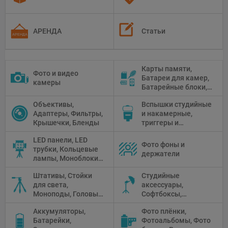
АРЕНДА
Статьи
Карты памяти,
Фото и видео
Батареи для камер,
камеры
Батарейные блоки,
Чистящие средства
Объективы,
Вспышки студийные
Адаптеры, Фильтры,
и накамерные,
Крышечки, Бленды
триггеры и
аксессуары
LED панели, LED
Фото фоны и
трубки, Кольцевые
держатели
лампы, Моноблоки,
Прожекторы,
Штативы, Стойки
Студийные
Флуоресцентное и
для света,
аксессуары,
галогенное
Моноподы, Головы
Софтбоксы,
освещение
штатива
Зонтики,
Аккумуляторы,
Фото плёнки,
Рефлекторы,
Батарейки,
Фотоальбомы, Фото
Отражатели,