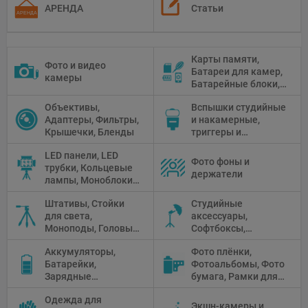
АРЕНДА
Статьи
Карты памяти,
Фото и видео
Батареи для камер,
камеры
Батарейные блоки,
Чистящие средства
Объективы,
Вспышки студийные
Адаптеры, Фильтры,
и накамерные,
Крышечки, Бленды
триггеры и
аксессуары
LED панели, LED
Фото фоны и
трубки, Кольцевые
держатели
лампы, Моноблоки,
Прожекторы,
Штативы, Стойки
Студийные
Флуоресцентное и
для света,
аксессуары,
галогенное
Моноподы, Головы
Софтбоксы,
освещение
штатива
Зонтики,
Аккумуляторы,
Фото плёнки,
Рефлекторы,
Батарейки,
Фотоальбомы, Фото
Отражатели,
Зарядные
бумага, Рамки для
Предметные
устройства, Блоки
фото, Плёночные
столики
Одежда для
питания, Солнечные
камеры
Экшн-камеры и