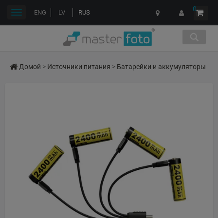
0
Переключить
ENG
LV
RUS
навигации
Домой
>
Источники питания
>
Батарейки и аккумуляторы