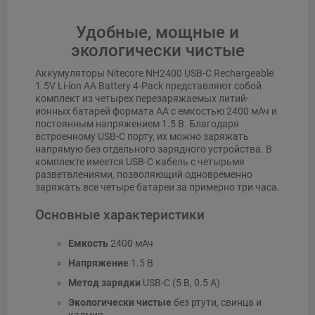
Удобные, мощные и
экологически чистые
Аккумуляторы Nitecore NH2400 USB-C Rechargeable
1.5V Li-ion AA Battery 4-Pack представляют собой
комплект из четырех перезаряжаемых литий-
ионных батарей формата AA с емкостью 2400 мАч и
постоянным напряжением 1.5 В. Благодаря
встроенному USB-C порту, их можно заряжать
напрямую без отдельного зарядного устройства. В
комплекте имеется USB-C кабель с четырьмя
разветвлениями, позволяющий одновременно
заряжать все четыре батареи за примерно три часа.
Основные характеристики
Емкость
2400 мАч
Напряжение
1.5 В
Метод зарядки
USB-C (5 В, 0.5 А)
Экологически чистые
без ртути, свинца и
кадмия