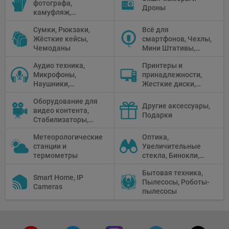
фотографа,
панели
Дроны
камуфляж,
Перчатки
Сумки, Рюкзаки,
Всё для
Жёсткие кейсы,
смартфонов, Чехлы,
Чемоданы
Мини Штативы,
Селфи держатели
Аудио техника,
Принтеры и
Микрофоны,
принадлежности,
Наушники,
Жесткие диски,
Диктофоны, Аудио
Мониторы,
Оборудование для
микшеры, Кабели и
Проекторы,
Другие аксессуары,
видео контента,
адаптеры
Графические
Подарки
Стабилизаторы,
Планшеты, Бумага
Телепромптеры,
для принтера
Метеорологические
Оптика,
Мониторы,
станции и
Увеличительные
Профессиональное
термометры
стекла, Бинокли,
видео
Монокли,
оборудование
Бытовая техника,
Телескопы,
Smart Home, IP
Пылесосы, Роботы-
Прицелы,
Cameras
пылесосы
Микроскопы,
Тепловизоры,
Устройства ночного
видения