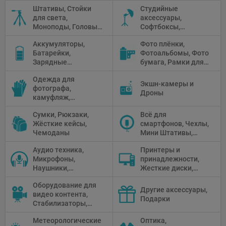
Прожекторы,
Штативы, Стойки
Студийные
Флуоресцентное и
для света,
аксессуары,
галогенное
Моноподы, Головы
Софтбоксы,
освещение
штатива
Зонтики,
Аккумуляторы,
Фото плёнки,
Рефлекторы,
Батарейки,
Фотоальбомы, Фото
Отражатели,
Зарядные
бумага, Рамки для
Предметные
устройства, Блоки
фото, Плёночные
столики
Одежда для
питания, Солнечные
камеры
Экшн-камеры и
фотографа,
панели
Дроны
камуфляж,
Перчатки
Сумки, Рюкзаки,
Всё для
Жёсткие кейсы,
смартфонов, Чехлы,
Чемоданы
Мини Штативы,
Селфи держатели
Аудио техника,
Принтеры и
Микрофоны,
принадлежности,
Наушники,
Жесткие диски,
Диктофоны, Аудио
Мониторы,
Оборудование для
микшеры, Кабели и
Проекторы,
Другие аксессуары,
видео контента,
адаптеры
Графические
Подарки
Стабилизаторы,
Планшеты, Бумага
Телепромптеры,
для принтера
Метеорологические
Оптика,
Мониторы,