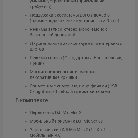
умными устройствами (приемник не
требуется)
Поддержка экосистемы DJI OsmoAudio
(прямое подключение к устройствам Osmo)
Режимы записи: стерео, моно и моно с
безопасной дорожкой
Двухканальная запись звука для интервью и
влогов
Режимы голоса (Стандартный, Насыщенный,
Яркий)
Магнитное крепление и сменные
декоративные крышки
Совместим с камерами, смартфонами (USB-
C/Lightning/Bluetooth) и компьютерами
В комплекте
Передатчик DJI Mic Mini 2
Мобильный приемник DJI Mic Series
Зарядный кейс DJI Mic Mini 2 (1 TX + 1
мобильный RX)