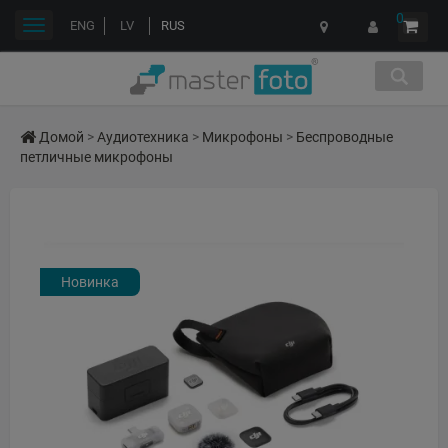
0
Переключить
ENG
LV
RUS
навигации
Домой
>
Аудиотехника
>
Микрофоны
>
Беспроводные
петличные микрофоны
Новинка