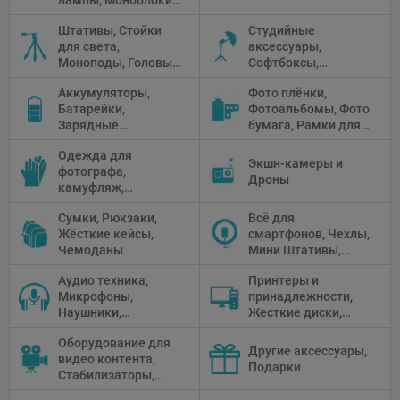
Прожекторы,
Штативы, Стойки
Студийные
Флуоресцентное и
для света,
аксессуары,
галогенное
Моноподы, Головы
Софтбоксы,
освещение
штатива
Зонтики,
Аккумуляторы,
Фото плёнки,
Рефлекторы,
Батарейки,
Фотоальбомы, Фото
Отражатели,
Зарядные
бумага, Рамки для
Предметные
устройства, Блоки
фото, Плёночные
столики
Одежда для
питания, Солнечные
камеры
Экшн-камеры и
фотографа,
панели
Дроны
камуфляж,
Перчатки
Сумки, Рюкзаки,
Всё для
Жёсткие кейсы,
смартфонов, Чехлы,
Чемоданы
Мини Штативы,
Селфи держатели
Аудио техника,
Принтеры и
Микрофоны,
принадлежности,
Наушники,
Жесткие диски,
Диктофоны, Аудио
Мониторы,
Оборудование для
микшеры, Кабели и
Проекторы,
Другие аксессуары,
видео контента,
адаптеры
Графические
Подарки
Стабилизаторы,
Планшеты, Бумага
Телепромптеры,
для принтера