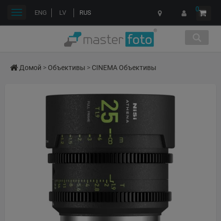
0
Переключить
ENG
LV
RUS
навигации
Домой
>
Объективы
>
CINEMA Объективы