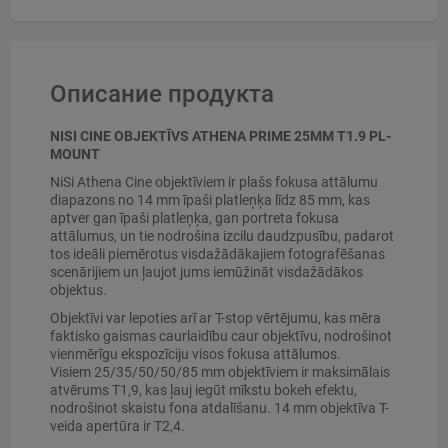
Описание продукта
NISI CINE OBJEKTĪVS ATHENA PRIME 25MM T1.9 PL-
MOUNT
NiSi Athena Cine objektīviem ir plašs fokusa attālumu
diapazons no 14 mm īpaši platleņķa līdz 85 mm, kas
aptver gan īpaši platleņķa, gan portreta fokusa
attālumus, un tie nodrošina izcilu daudzpusību, padarot
tos ideāli piemērotus visdažādākajiem fotografēšanas
scenārijiem un ļaujot jums iemūžināt visdažādākos
objektus.
Objektīvi var lepoties arī ar T-stop vērtējumu, kas mēra
faktisko gaismas caurlaidību caur objektīvu, nodrošinot
vienmērīgu ekspozīciju visos fokusa attālumos.
Visiem 25/35/50/50/85 mm objektīviem ir maksimālais
atvērums T1,9, kas ļauj iegūt mīkstu bokeh efektu,
nodrošinot skaistu fona atdalīšanu. 14 mm objektīva T-
veida apertūra ir T2,4.