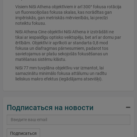
Visiem NiSi Athena objektīviem ir arī 300° fokusa rotācija
un fluorescējošas fokusa skalas, kas norādītas gan
impēriskās, gan metriskās mērvienībās, lai precīzi
noteiktu fokusu.
NiSi Athena Cine objektīvi NiSi Athena ir izstrādāti ne
tikai ar iespaidīgu optisko veiktspēju, bet arī ar domu par
ērtībām. Objektīvi ir aprīkoti ar standarta 0,8 mod
fokusa un diafragmas pārnesumiem, padarot tos
savietojamus ar plašu sekojošās fokusēšanas un
matēšanas sistēmu klāstu.
NiSi 77 mm tuvplāna objektīvu var izmantot, lai
samazinātu minimālo fokusa attālumu un radītu
lieliskus makro efektus (iegādājams atsevišķi).
Подписаться на новости
Подписаться