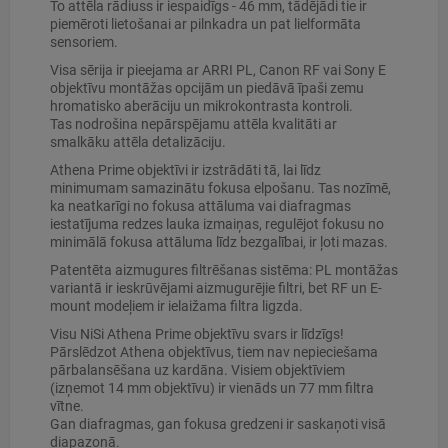
To attēla rādiuss ir iespaidīgs - 46 mm, tādējādi tie ir
piemēroti lietošanai ar pilnkadra un pat lielformāta
sensoriem.
Visa sērija ir pieejama ar ARRI PL, Canon RF vai Sony E
objektīvu montāžas opcijām un piedāvā īpaši zemu
hromatisko aberāciju un mikrokontrasta kontroli.
Tas nodrošina nepārspējamu attēla kvalitāti ar
smalkāku attēla detalizāciju.
Athena Prime objektīvi ir izstrādāti tā, lai līdz
minimumam samazinātu fokusa elpošanu. Tas nozīmē,
ka neatkarīgi no fokusa attāluma vai diafragmas
iestatījuma redzes lauka izmaiņas, regulējot fokusu no
minimālā fokusa attāluma līdz bezgalībai, ir ļoti mazas.
Patentēta aizmugures filtrēšanas sistēma: PL montāžas
variantā ir ieskrūvējami aizmugurējie filtri, bet RF un E-
mount modeļiem ir ielaižama filtra ligzda.
Visu NiSi Athena Prime objektīvu svars ir līdzīgs!
Pārslēdzot Athena objektīvus, tiem nav nepieciešama
pārbalansēšana uz kardāna. Visiem objektīviem
(izņemot 14 mm objektīvu) ir vienāds un 77 mm filtra
vītne.
Gan diafragmas, gan fokusa gredzeni ir saskaņoti visā
diapazonā.