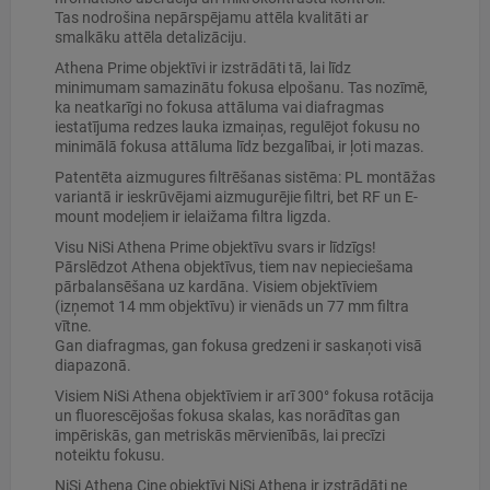
Tas nodrošina nepārspējamu attēla kvalitāti ar
smalkāku attēla detalizāciju.
Athena Prime objektīvi ir izstrādāti tā, lai līdz
minimumam samazinātu fokusa elpošanu. Tas nozīmē,
ka neatkarīgi no fokusa attāluma vai diafragmas
iestatījuma redzes lauka izmaiņas, regulējot fokusu no
minimālā fokusa attāluma līdz bezgalībai, ir ļoti mazas.
Patentēta aizmugures filtrēšanas sistēma: PL montāžas
variantā ir ieskrūvējami aizmugurējie filtri, bet RF un E-
mount modeļiem ir ielaižama filtra ligzda.
Visu NiSi Athena Prime objektīvu svars ir līdzīgs!
Pārslēdzot Athena objektīvus, tiem nav nepieciešama
pārbalansēšana uz kardāna. Visiem objektīviem
(izņemot 14 mm objektīvu) ir vienāds un 77 mm filtra
vītne.
Gan diafragmas, gan fokusa gredzeni ir saskaņoti visā
diapazonā.
Visiem NiSi Athena objektīviem ir arī 300° fokusa rotācija
un fluorescējošas fokusa skalas, kas norādītas gan
impēriskās, gan metriskās mērvienībās, lai precīzi
noteiktu fokusu.
NiSi Athena Cine objektīvi NiSi Athena ir izstrādāti ne