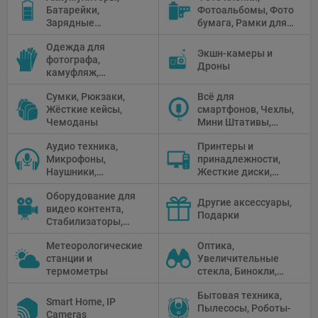
Батарейки,
Фотоальбомы, Фото
Отражатели,
Зарядные
бумага, Рамки для
Предметные
устройства, Блоки
фото, Плёночные
столики
Одежда для
питания, Солнечные
камеры
Экшн-камеры и
фотографа,
панели
Дроны
камуфляж,
Перчатки
Сумки, Рюкзаки,
Всё для
Жёсткие кейсы,
смартфонов, Чехлы,
Чемоданы
Мини Штативы,
Селфи держатели
Аудио техника,
Принтеры и
Микрофоны,
принадлежности,
Наушники,
Жесткие диски,
Диктофоны, Аудио
Мониторы,
Оборудование для
микшеры, Кабели и
Проекторы,
Другие аксессуары,
видео контента,
адаптеры
Графические
Подарки
Стабилизаторы,
Планшеты, Бумага
Телепромптеры,
для принтера
Метеорологические
Оптика,
Мониторы,
станции и
Увеличительные
Профессиональное
термометры
стекла, Бинокли,
видео
Монокли,
оборудование
Бытовая техника,
Телескопы,
Smart Home, IP
Пылесосы, Роботы-
Прицелы,
Cameras