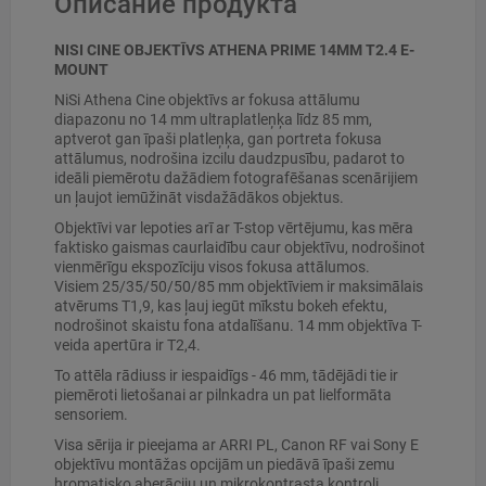
Описание продукта
NISI CINE OBJEKTĪVS ATHENA PRIME 14MM T2.4 E-
MOUNT
NiSi Athena Cine objektīvs ar fokusa attālumu
diapazonu no 14 mm ultraplatleņķa līdz 85 mm,
aptverot gan īpaši platleņķa, gan portreta fokusa
attālumus, nodrošina izcilu daudzpusību, padarot to
ideāli piemērotu dažādiem fotografēšanas scenārijiem
un ļaujot iemūžināt visdažādākos objektus.
Objektīvi var lepoties arī ar T-stop vērtējumu, kas mēra
faktisko gaismas caurlaidību caur objektīvu, nodrošinot
vienmērīgu ekspozīciju visos fokusa attālumos.
Visiem 25/35/50/50/85 mm objektīviem ir maksimālais
atvērums T1,9, kas ļauj iegūt mīkstu bokeh efektu,
nodrošinot skaistu fona atdalīšanu. 14 mm objektīva T-
veida apertūra ir T2,4.
To attēla rādiuss ir iespaidīgs - 46 mm, tādējādi tie ir
piemēroti lietošanai ar pilnkadra un pat lielformāta
sensoriem.
Visa sērija ir pieejama ar ARRI PL, Canon RF vai Sony E
objektīvu montāžas opcijām un piedāvā īpaši zemu
hromatisko aberāciju un mikrokontrasta kontroli.