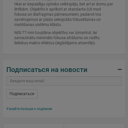
tikai ar iespaidīgu optisko veiktspēju, bet arī ar domu par
ērtībām. Objektīvi ir aprīkoti ar standarta 0,8 mod
fokusa un diafragmas pārnesumiem, padarot tos
savietojamus ar plašu sekojošās fokusēšanas un
matēšanas sistēmu klāstu.
NiSi 77 mm tuvplāna objektīvu var izmantot, lai
samazinātu minimālo fokusa attālumu un radītu
lieliskus makro efektus (iegādājams atsevišķi).
Подписаться на новости
Подписаться
Узнайте больше о подписке