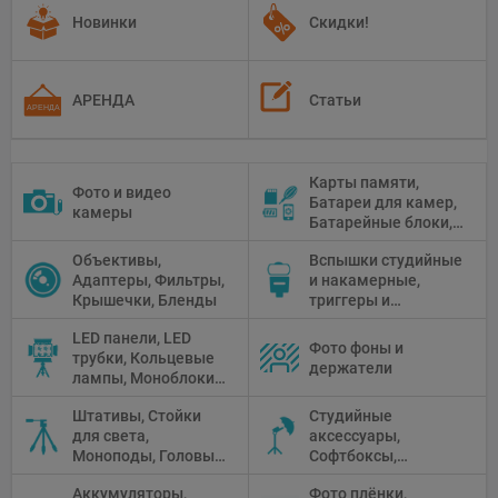
Новинки
Скидки!
АРЕНДА
Статьи
Карты памяти,
Фото и видео
Батареи для камер,
камеры
Батарейные блоки,
Чистящие средства
Объективы,
Вспышки студийные
Адаптеры, Фильтры,
и накамерные,
Крышечки, Бленды
триггеры и
аксессуары
LED панели, LED
Фото фоны и
трубки, Кольцевые
держатели
лампы, Моноблоки,
Прожекторы,
Штативы, Стойки
Студийные
Флуоресцентное и
для света,
аксессуары,
галогенное
Моноподы, Головы
Софтбоксы,
освещение
штатива
Зонтики,
Аккумуляторы,
Фото плёнки,
Рефлекторы,