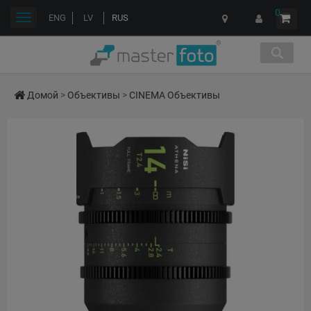
0
Переключить
ENG
LV
RUS
навигации
Домой
>
Объективы
>
CINEMA Объективы