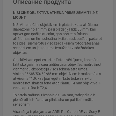
Описание продукта
NISI CINE OBJEKTĪVS ATHENA PRIME 25MM T1.9 E-
MOUNT
NiSi Athena Cine objektīviem ir plašs fokusa attālumu
diapazons no 14 mm īpaši platleņķa līdz 85 mm, kas
aptver gan īpaši platleņķa, gan portreta fokusa
attālumus, un tie nodrošina izcilu daudzpusību, padarot
tos ideāli piemērotus visdažādākajiem fotografēšanas
scenārijiem un ļaujot jums iemūžināt visdažādākos
objektus.
Objektīvi var lepoties arī ar T-stop vērtējumu, kas mēra
faktisko gaismas caurlaidību caur objektīvu, nodrošinot
vienmērīgu ekspozīciju visos fokusa attālumos.
Visiem 25/35/50/50/85 mm objektīviem ir maksimālais
atvērums T1,9, kas ļauj iegūt mīkstu bokeh efektu,
nodrošinot skaistu fona atdalīšanu. 14 mm objektīva T-
veida apertūra ir T2,4.
To attēla rādiuss ir iespaidīgs - 46 mm, tādējādi tie ir
piemēroti lietošanai ar pilnkadra un pat lielformāta
sensoriem.
Visa sērija ir pieejama ar ARRI PL, Canon RF vai Sony E