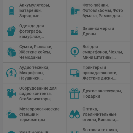
штатива
Зонтики,
Аккумуляторы,
Фото плёнки,
Рефлекторы,
Батарейки,
Фотоальбомы, Фото
Отражатели,
Зарядные
бумага, Рамки для
Предметные
устройства, Блоки
фото, Плёночные
столики
Одежда для
питания, Солнечные
камеры
Экшн-камеры и
фотографа,
панели
Дроны
камуфляж,
Перчатки
Сумки, Рюкзаки,
Всё для
Жёсткие кейсы,
смартфонов, Чехлы,
Чемоданы
Мини Штативы,
Селфи держатели
Аудио техника,
Принтеры и
Микрофоны,
принадлежности,
Наушники,
Жесткие диски,
Диктофоны, Аудио
Мониторы,
Оборудование для
микшеры, Кабели и
Проекторы,
Другие аксессуары,
видео контента,
адаптеры
Графические
Подарки
Стабилизаторы,
Планшеты, Бумага
Телепромптеры,
для принтера
Метеорологические
Оптика,
Мониторы,
станции и
Увеличительные
Профессиональное
термометры
стекла, Бинокли,
видео
Монокли,
оборудование
Бытовая техника,
Телескопы,
Smart Home, IP