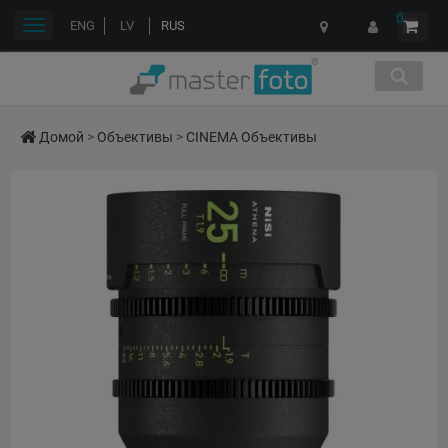
0
Переключить
ENG
LV
RUS
навигации
Домой
>
Объективы
>
CINEMA Объективы