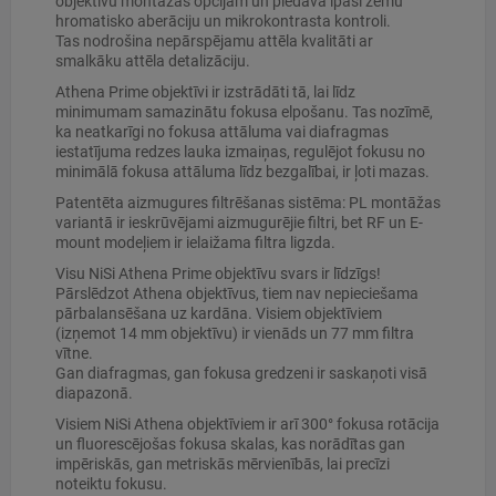
objektīvu montāžas opcijām un piedāvā īpaši zemu
hromatisko aberāciju un mikrokontrasta kontroli.
Tas nodrošina nepārspējamu attēla kvalitāti ar
smalkāku attēla detalizāciju.
Athena Prime objektīvi ir izstrādāti tā, lai līdz
minimumam samazinātu fokusa elpošanu. Tas nozīmē,
ka neatkarīgi no fokusa attāluma vai diafragmas
iestatījuma redzes lauka izmaiņas, regulējot fokusu no
minimālā fokusa attāluma līdz bezgalībai, ir ļoti mazas.
Patentēta aizmugures filtrēšanas sistēma: PL montāžas
variantā ir ieskrūvējami aizmugurējie filtri, bet RF un E-
mount modeļiem ir ielaižama filtra ligzda.
Visu NiSi Athena Prime objektīvu svars ir līdzīgs!
Pārslēdzot Athena objektīvus, tiem nav nepieciešama
pārbalansēšana uz kardāna. Visiem objektīviem
(izņemot 14 mm objektīvu) ir vienāds un 77 mm filtra
vītne.
Gan diafragmas, gan fokusa gredzeni ir saskaņoti visā
diapazonā.
Visiem NiSi Athena objektīviem ir arī 300° fokusa rotācija
un fluorescējošas fokusa skalas, kas norādītas gan
impēriskās, gan metriskās mērvienībās, lai precīzi
noteiktu fokusu.