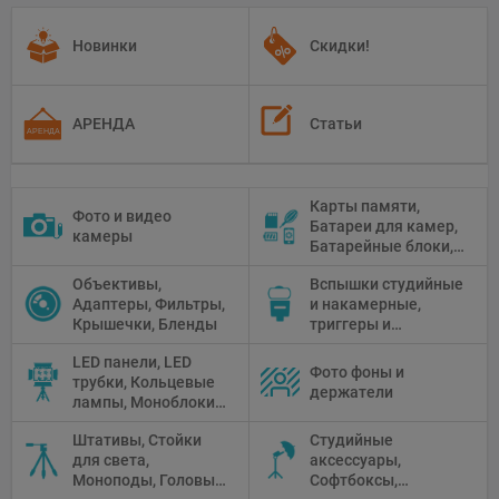
Новинки
Скидки!
АРЕНДА
Статьи
Карты памяти,
Фото и видео
Батареи для камер,
камеры
Батарейные блоки,
Чистящие средства
Объективы,
Вспышки студийные
Адаптеры, Фильтры,
и накамерные,
Крышечки, Бленды
триггеры и
аксессуары
LED панели, LED
Фото фоны и
трубки, Кольцевые
держатели
лампы, Моноблоки,
Прожекторы,
Штативы, Стойки
Студийные
Флуоресцентное и
для света,
аксессуары,
галогенное
Моноподы, Головы
Софтбоксы,
освещение