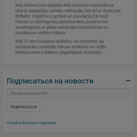
NiSi Athena Cine objektīvi NiSi Athena ir izstrādāti ne
tikai ar iespaidīgu optisko veiktspēju, bet arī ar domu par
ērtībām. Objektīvi ir aprīkoti ar standarta 0,8 mod
fokusa un diafragmas pārnesumiem, padarot tos
savietojamus ar plašu sekojošās fokusēšanas un
matēšanas sistēmu klāstu.
NiSi 77 mm tuvplāna objektīvu var izmantot, lai
samazinātu minimālo fokusa attālumu un radītu
lieliskus makro efektus (iegādājams atsevišķi).
Подписаться на новости
Подписаться
Узнайте больше о подписке