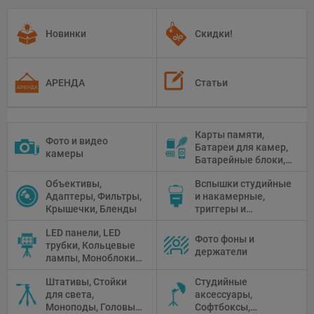
Новинки
Скидки!
АРЕНДА
Статьи
Карты памяти,
Фото и видео
Батареи для камер,
камеры
Батарейные блоки,
Чистящие средства
Объективы,
Вспышки студийные
Адаптеры, Фильтры,
и накамерные,
Крышечки, Бленды
триггеры и
аксессуары
LED панели, LED
Фото фоны и
трубки, Кольцевые
держатели
лампы, Моноблоки,
Прожекторы,
Штативы, Стойки
Студийные
Флуоресцентное и
для света,
аксессуары,
галогенное
Моноподы, Головы
Софтбоксы,
освещение