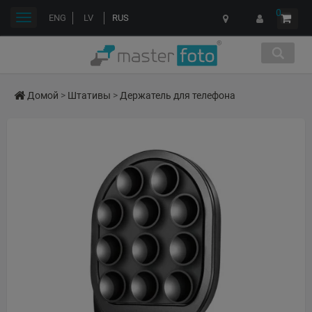
0
Переключить
ENG
LV
RUS
навигации
Домой
>
Штативы
>
Держатель для телефона