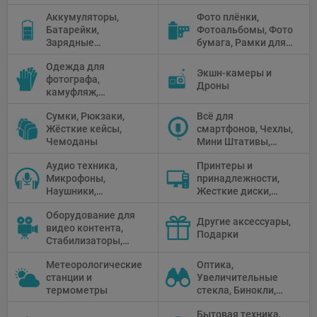
штатива
Зонтики,
Аккумуляторы,
Фото плёнки,
Рефлекторы,
Батарейки,
Фотоальбомы, Фото
Отражатели,
Зарядные
бумага, Рамки для
Предметные
устройства, Блоки
фото, Плёночные
столики
Одежда для
питания, Солнечные
камеры
Экшн-камеры и
фотографа,
панели
Дроны
камуфляж,
Перчатки
Сумки, Рюкзаки,
Всё для
Жёсткие кейсы,
смартфонов, Чехлы,
Чемоданы
Мини Штативы,
Селфи держатели
Аудио техника,
Принтеры и
Микрофоны,
принадлежности,
Наушники,
Жесткие диски,
Диктофоны, Аудио
Мониторы,
Оборудование для
микшеры, Кабели и
Проекторы,
Другие аксессуары,
видео контента,
адаптеры
Графические
Подарки
Стабилизаторы,
Планшеты, Бумага
Телепромптеры,
для принтера
Метеорологические
Оптика,
Мониторы,
станции и
Увеличительные
Профессиональное
термометры
стекла, Бинокли,
видео
Монокли,
оборудование
Бытовая техника,
Телескопы,