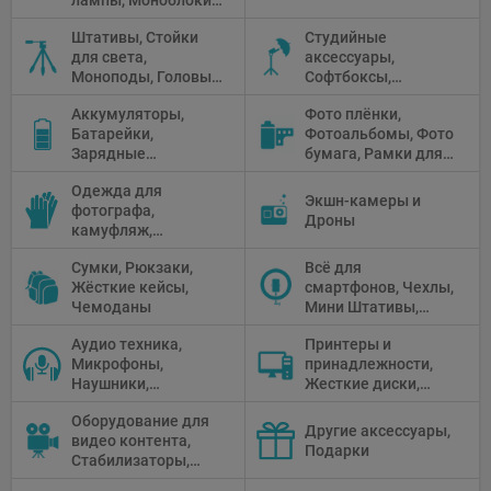
Прожекторы,
Штативы, Стойки
Студийные
Флуоресцентное и
для света,
аксессуары,
галогенное
Моноподы, Головы
Софтбоксы,
освещение
штатива
Зонтики,
Аккумуляторы,
Фото плёнки,
Рефлекторы,
Батарейки,
Фотоальбомы, Фото
Отражатели,
Зарядные
бумага, Рамки для
Предметные
устройства, Блоки
фото, Плёночные
столики
Одежда для
питания, Солнечные
камеры
Экшн-камеры и
фотографа,
панели
Дроны
камуфляж,
Перчатки
Сумки, Рюкзаки,
Всё для
Жёсткие кейсы,
смартфонов, Чехлы,
Чемоданы
Мини Штативы,
Селфи держатели
Аудио техника,
Принтеры и
Микрофоны,
принадлежности,
Наушники,
Жесткие диски,
Диктофоны, Аудио
Мониторы,
Оборудование для
микшеры, Кабели и
Проекторы,
Другие аксессуары,
видео контента,
адаптеры
Графические
Подарки
Стабилизаторы,
Планшеты, Бумага
Телепромптеры,
для принтера