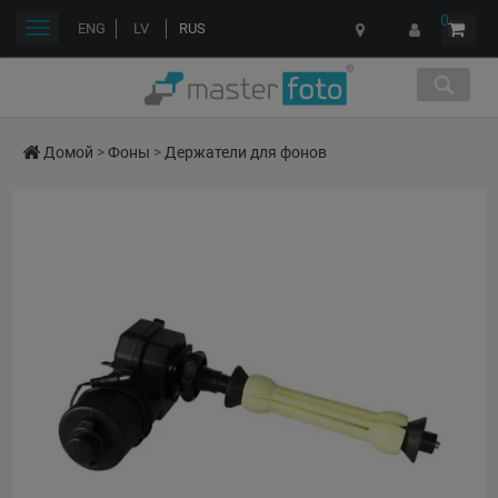
0
Переключить
ENG
LV
RUS
навигации
Домой
>
Фоны
>
Держатели для фонов