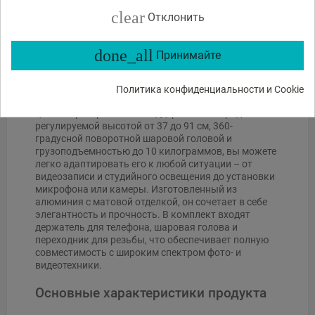
clear
Отклонить
Столешница K&F Concept C-Clamp
Столешница K&F Concept C-Clamp – это прочное,
done_all
Принимайте
многофункциональное решение для креативных
профессионалов, таких как стримеры, блогеры или
фотографы, работающие за столом. Установленный
Политика конфиденциальности и Cookie
на краю стола с помощью зажима, он экономит
ценное пространство и поддерживает порядок. С
регулируемой высотой от 37 до 91 см, 360-
градусной поворотной шаровой головой и
грузоподъемностью до 10 килограммов, вы можете
легко адаптировать его к любой ситуации – от
видеозаписи и студийного освещения до установки
микрофона или камеры. Изготовленный из
алюминия с матовой отделкой, он сочетает в себе
элегантность и прочность. В комплект входят
держатель для телефона, шаровая голова и
переходник для резьбы, что обеспечивает полную
совместимость с широким спектром фото- и
видеотехники.
Основные характеристики продукта