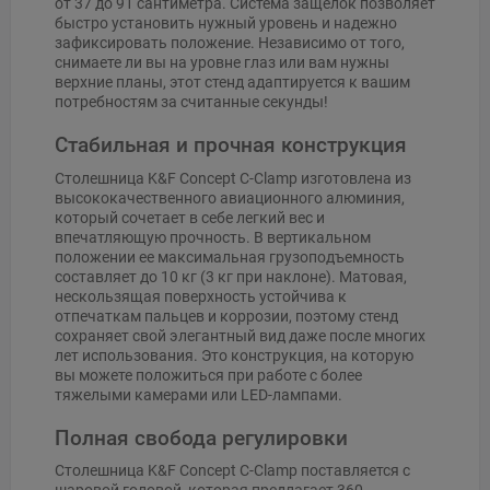
от 37 до 91 сантиметра. Система защелок позволяет
быстро установить нужный уровень и надежно
зафиксировать положение. Независимо от того,
снимаете ли вы на уровне глаз или вам нужны
верхние планы, этот стенд адаптируется к вашим
потребностям за считанные секунды!
Стабильная и прочная конструкция
Столешница K&F Concept C-Clamp изготовлена из
высококачественного авиационного алюминия,
который сочетает в себе легкий вес и
впечатляющую прочность. В вертикальном
положении ее максимальная грузоподъемность
составляет до 10 кг (3 кг при наклоне). Матовая,
нескользящая поверхность устойчива к
отпечаткам пальцев и коррозии, поэтому стенд
сохраняет свой элегантный вид даже после многих
лет использования. Это конструкция, на которую
вы можете положиться при работе с более
тяжелыми камерами или LED-лампами.
Полная свобода регулировки
Столешница K&F Concept C-Clamp поставляется с