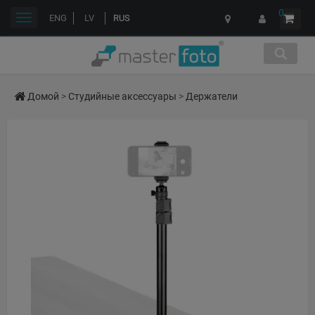
0
Переключить
ENG
LV
RUS
навигации
Домой
>
Студийные аксессуары
>
Держатели