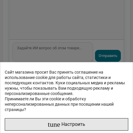
Отправить
или спросите
Сайт магазина просит Вас принять соглашение на
использование cookie для работы сайта, статистики и
Какие функции?
Есть в наличии?
Акции и скидки?
последующих контактов. Куки социальных медиа и рекламы
Какие отзывы?
нужны, чтобы показывать Вам подходящую рекламу и
персонализированные сообщения.
Принимаете ли Вы эти cookie и обработку
неперсонализированных данных при посещении нашей
страницы?
tune
Настроить
Описание продукта