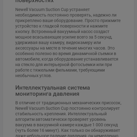
поверхностях
Newell Vacuum Suction Cup устраняет
необходимость постоянно проверять, надежно ли
прикреплено ваше оборудование. Просто прижмите
устройство к гладкой поверхности и нажмите
кнопку. Встроенный вакуумный насос создаст
мощное всасывающее усилие всего за 5 секунд,
удерживая вашу камеру, видеокамеру или
аксессуары на месте в течение многих часов. Это
особенно полезно во время динамичной съемки в
автомобиле, когда оборудование устанавливается
на стекло для интерьерной фотосъемки или при
работе с тяжелыми фильмами, требующими
необычных углов.
Интеллектуальная система
мониторинга давления
В отличие от традиционных механических присосок,
Newell Vacuum Suction Cup постоянно контролирует
стабильность крепления. Интеллектуальный
алгоритм автоматически проверяет уровень
вакуума в вакуумной камере каждые 1 000 секунд
(чуть более 16 минут). Как только он обнаруживает
даже небольшое падение давления, он немедленно