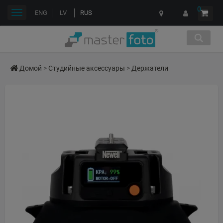
0
Переключить
ENG
LV
RUS
навигации
Домой
>
Студийные аксессуары
>
Держатели