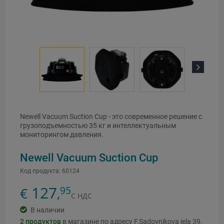
Next
Newell Vacuum Suction Cup - это современное решение с
грузоподъемностью 35 кг и интеллектуальным
мониторингом давления.
Newell Vacuum Suction Cup
Код продукта:
60124
127
95
€
,
С НДС
В наличии
2
продуктов
в магазине по адресу F.Sadovņikova iela 39,