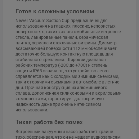
Готов к сложным условиям
Newell Vacuum Suction Cup предназначен для
использования на гладких, плоских, непористых
поверхностях, таких как автомобильные ветровые
стекла, лакированные панели, керамическая
плитка, зеркала и стеклянные витрины. Диаметр
всасывающей поверхности 112 мм обеспечивает
достаточно большую контактную площадь для
стабильного крепления. Широкий диапазон
рабочих температур (-20C до +70C) и степень
защиты IP65 означают, что устройство легко
справляется как с холодными зимними съемками,
так и с горячими съемками в автомобиле в летние
дни. Прочная конструкция из алюминиевого
сплава, дополненная силиконовыми и акриловыми
компонентами, гарантирует долгосрочную
надежность даже при очень интенсивном
использовании.
Тихая работа без помех
Встроенный вакуумный насос работает крайне
тихо, обеспечивая, что он не мешает аудиозаписям