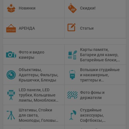
Новинки
Скидки!
АРЕНДА
Статьи
Карты памяти,
Фото и видео
Батареи для камер,
камеры
Батарейные блоки,
Чистящие средства
Объективы,
Вспышки студийные
Адаптеры, Фильтры,
и накамерные,
Крышечки, Бленды
триггеры и
аксессуары
LED панели, LED
Фото фоны и
трубки, Кольцевые
держатели
лампы, Моноблоки,
Прожекторы,
Штативы, Стойки
Студийные
Флуоресцентное и
для света,
аксессуары,
галогенное
Моноподы, Головы
Софтбоксы,
освещение
штатива
Зонтики,