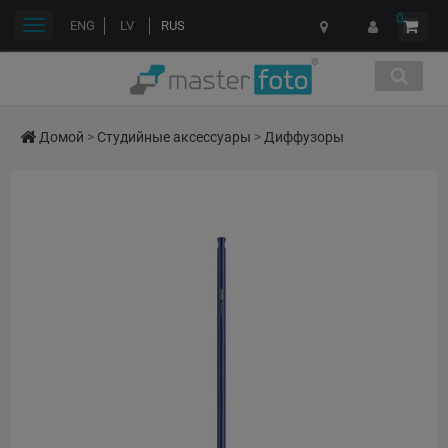
0
Переключить
ENG
LV
RUS
навигации
Домой
>
Студийные аксессуары
>
Диффузоры