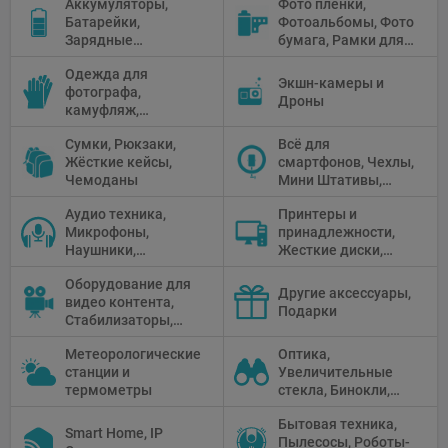
Аккумуляторы,
Фото плёнки,
Рефлекторы,
Батарейки,
Фотоальбомы, Фото
Отражатели,
Зарядные
бумага, Рамки для
Предметные
устройства, Блоки
фото, Плёночные
столики
Одежда для
питания, Солнечные
камеры
Экшн-камеры и
фотографа,
панели
Дроны
камуфляж,
Перчатки
Сумки, Рюкзаки,
Всё для
Жёсткие кейсы,
смартфонов, Чехлы,
Чемоданы
Мини Штативы,
Селфи держатели
Аудио техника,
Принтеры и
Микрофоны,
принадлежности,
Наушники,
Жесткие диски,
Диктофоны, Аудио
Мониторы,
Оборудование для
микшеры, Кабели и
Проекторы,
Другие аксессуары,
видео контента,
адаптеры
Графические
Подарки
Стабилизаторы,
Планшеты, Бумага
Телепромптеры,
для принтера
Метеорологические
Оптика,
Мониторы,
станции и
Увеличительные
Профессиональное
термометры
стекла, Бинокли,
видео
Монокли,
оборудование
Бытовая техника,
Телескопы,
Smart Home, IP
Пылесосы, Роботы-
Прицелы,