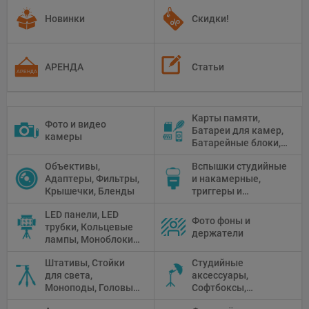
Новинки
Скидки!
АРЕНДА
Статьи
Карты памяти,
Фото и видео
Батареи для камер,
камеры
Батарейные блоки,
Чистящие средства
Объективы,
Вспышки студийные
Адаптеры, Фильтры,
и накамерные,
Крышечки, Бленды
триггеры и
аксессуары
LED панели, LED
Фото фоны и
трубки, Кольцевые
держатели
лампы, Моноблоки,
Прожекторы,
Штативы, Стойки
Студийные
Флуоресцентное и
для света,
аксессуары,
галогенное
Моноподы, Головы
Софтбоксы,
освещение
штатива
Зонтики,