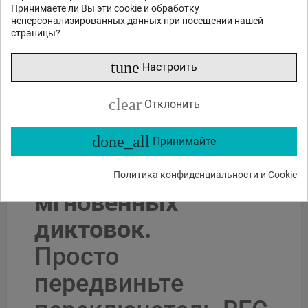
Принимаете ли Вы эти cookie и обработку
или спросите
неперсонализированных данных при посещении нашей
Какие функции?
Есть в наличии?
Акции и скидки?
страницы?
Какие отзывы?
tune
Настроить
clear
Отклонить
Описание продукта
done_all
Принимайте
Разработан для
Политика конфиденциальности и Cookie
мгновенных
диктовок.
Просто
передвиньте