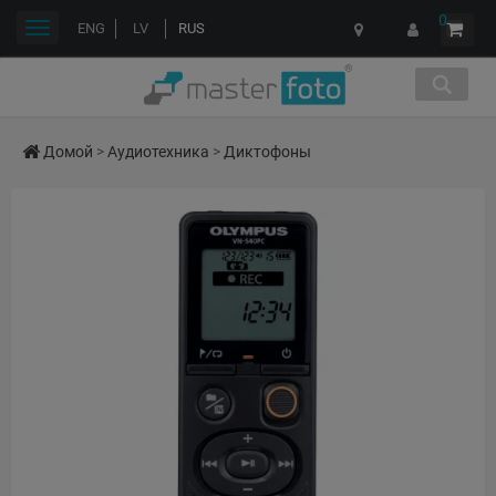
0
Переключить
ENG
LV
RUS
навигации
Домой
>
Аудиотехника
>
Диктофоны