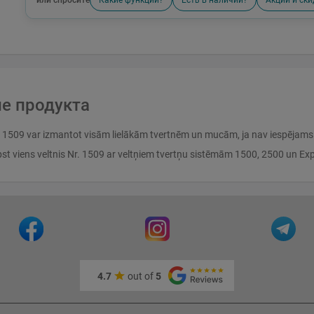
или спросите
Какие функции?
Есть в наличии?
Акции и ски
е продукта
 1509 var izmantot visām lielākām tvertnēm un mucām, ja nav iespējams i
pst viens veltnis Nr. 1509 ar veltņiem tvertņu sistēmām 1500, 2500 un Ex
4.7
out of
5