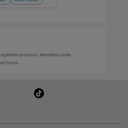
дки?
Какие отзывы?
egādāties procesoru. Minimālista izvēle.
pert Drums.