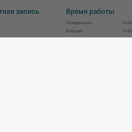
тная запись
Время работы
Понедельник
:
10:00
Вторник
:
10:00
Среда
:
10:00
Четверг:
10:00
Пятница:
10:00
Суббота:
10:00
Воскресение:
SIA Master Foto, LV40103189288
F.Sadovņikova iela 39, Rīga, LV-1003, Latvija
+371 29490777
,
+371 67704396
info@masterfoto.lv