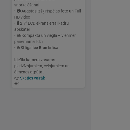
snorkelēšanai
•
📷
Augstas izšķirtspējas foto un Full
HD video
•
🖥
2.7" LCD ekrāns ērtai kadru
apskatei
•
👜
Kompakta un viegla – vienmēr
paņemama līdzi
•
❄️
Stilīga
Ice Blue
krāsa
Ideāla kamera vasaras
piedzīvojumiem, ceļojumiem un
ģimenes atpūtai.
👉
Skaties vairāk
❤
1