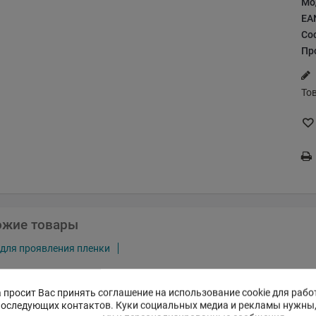
Мо
EA
Со
Пр
То
ожие товары
 для проявления пленки
 просит Вас принять соглашение на использование cookie для рабо
последующих контактов. Куки социальных медиа и рекламы нужны