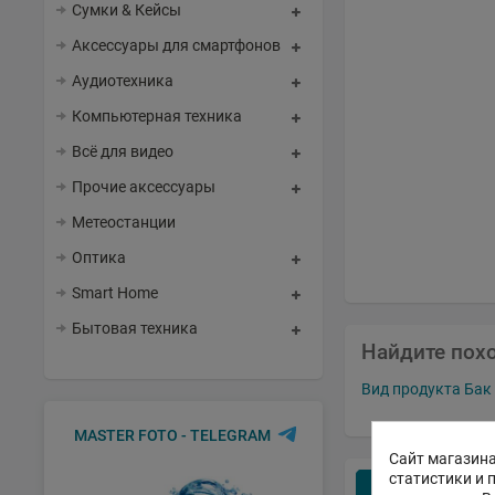
Сумки & Кейсы
Аксессуары для смартфонов
Аудиотехника
Компьютерная техника
Всё для видео
Прочие аксессуары
Метеостанции
Оптика
Smart Home
Бытовая техника
Найдите пох
Вид продукта Бак
MASTER FOTO - TELEGRAM
Сайт магазина
статистики и 