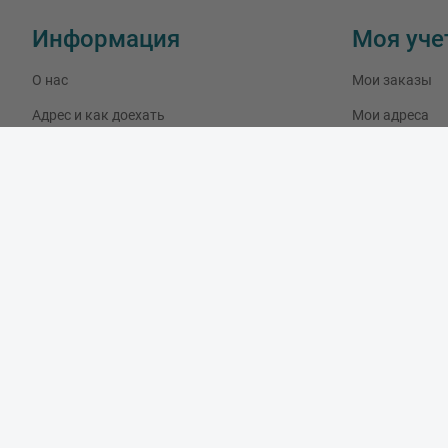
Информация
Моя уче
О нас
Мои заказы
Адрес и как доехать
Мои адреса
Связаться с нами
Мои данные
Скидки
Новые товары
Лидеры продаж
Блог