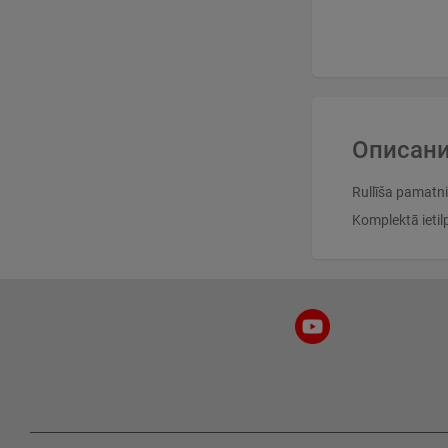
Описани
Rullīša pamatni
Komplektā ietil