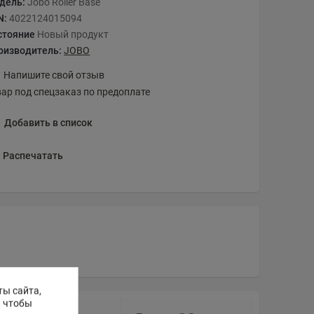
дель:
Jobo Roller Base
N:
4022124015094
стояние
Новый продукт
оизводитель:
JOBO
Напишите свой отзыв
вар под спецзаказ по предоплате
Добавить в список
Распечатать
ты сайта,
, чтобы