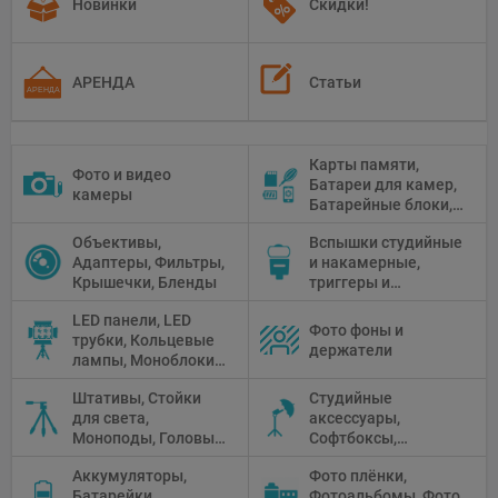
Новинки
Скидки!
АРЕНДА
Статьи
Карты памяти,
Фото и видео
Батареи для камер,
камеры
Батарейные блоки,
Чистящие средства
Объективы,
Вспышки студийные
Адаптеры, Фильтры,
и накамерные,
Крышечки, Бленды
триггеры и
аксессуары
LED панели, LED
Фото фоны и
трубки, Кольцевые
держатели
лампы, Моноблоки,
Прожекторы,
Штативы, Стойки
Студийные
Флуоресцентное и
для света,
аксессуары,
галогенное
Моноподы, Головы
Софтбоксы,
освещение
штатива
Зонтики,
Аккумуляторы,
Фото плёнки,
Рефлекторы,
Батарейки,
Фотоальбомы, Фото
Отражатели,