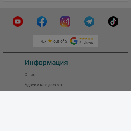
Тепловизоры,
Устройства ночного
видения
4.7
out of
5
Информация
О нас
Адрес и как доехать
Связаться с нами
Скидки
Новые товары
Лидеры продаж