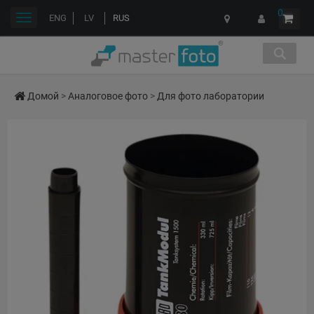
0
Переключить
ENG
LV
RUS
навигации
Домой
>
Аналоговое фото
>
Для фото лаборатории