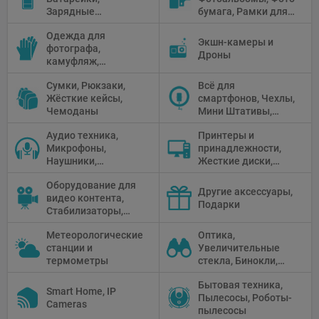
Зарядные
бумага, Рамки для
Предметные
устройства, Блоки
фото, Плёночные
столики
Одежда для
питания, Солнечные
камеры
Экшн-камеры и
фотографа,
панели
Дроны
камуфляж,
Перчатки
Сумки, Рюкзаки,
Всё для
Жёсткие кейсы,
смартфонов, Чехлы,
Чемоданы
Мини Штативы,
Селфи держатели
Аудио техника,
Принтеры и
Микрофоны,
принадлежности,
Наушники,
Жесткие диски,
Диктофоны, Аудио
Мониторы,
Оборудование для
микшеры, Кабели и
Проекторы,
Другие аксессуары,
видео контента,
адаптеры
Графические
Подарки
Стабилизаторы,
Планшеты, Бумага
Телепромптеры,
для принтера
Метеорологические
Оптика,
Мониторы,
станции и
Увеличительные
Профессиональное
термометры
стекла, Бинокли,
видео
Монокли,
оборудование
Бытовая техника,
Телескопы,
Smart Home, IP
Пылесосы, Роботы-
Прицелы,
Cameras
пылесосы
Микроскопы,