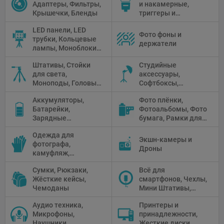
Адаптеры, Фильтры,
и накамерные,
Крышечки, Бленды
триггеры и
аксессуары
LED панели, LED
Фото фоны и
трубки, Кольцевые
держатели
лампы, Моноблоки,
Прожекторы,
Штативы, Стойки
Студийные
Флуоресцентное и
для света,
аксессуары,
галогенное
Моноподы, Головы
Софтбоксы,
освещение
штатива
Зонтики,
Аккумуляторы,
Фото плёнки,
Рефлекторы,
Батарейки,
Фотоальбомы, Фото
Отражатели,
Зарядные
бумага, Рамки для
Предметные
устройства, Блоки
фото, Плёночные
столики
Одежда для
питания, Солнечные
камеры
Экшн-камеры и
фотографа,
панели
Дроны
камуфляж,
Перчатки
Сумки, Рюкзаки,
Всё для
Жёсткие кейсы,
смартфонов, Чехлы,
Чемоданы
Мини Штативы,
Селфи держатели
Аудио техника,
Принтеры и
Микрофоны,
принадлежности,
Наушники,
Жесткие диски,