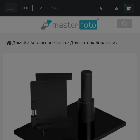
0
Переключить
ENG
LV
RUS
навигации
Домой
>
Аналоговое фото
>
Для фото лаборатории