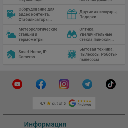
Диктофоны, Аудио
Мониторы,
Оборудование для
микшеры, Кабели и
Проекторы,
Другие аксессуары,
видео контента,
адаптеры
Графические
Подарки
Стабилизаторы,
Планшеты, Бумага
Телепромптеры,
для принтера
Метеорологические
Оптика,
Мониторы,
станции и
Увеличительные
Профессиональное
термометры
стекла, Бинокли,
видео
Монокли,
оборудование
Бытовая техника,
Телескопы,
Smart Home, IP
Пылесосы, Роботы-
Прицелы,
Cameras
пылесосы
Микроскопы,
Тепловизоры,
Устройства ночного
видения
4.7
out of
5
Информация