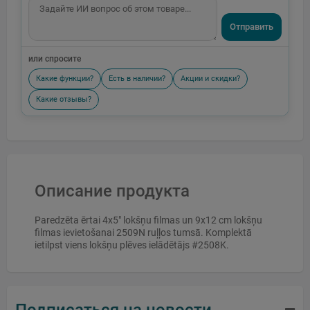
Отправить
или спросите
Какие функции?
Есть в наличии?
Акции и скидки?
Какие отзывы?
Описание продукта
Paredzēta ērtai 4x5" lokšņu filmas un 9x12 cm lokšņu
filmas ievietošanai 2509N ruļļos tumsā. Komplektā
ietilpst viens lokšņu plēves ielādētājs #2508K.