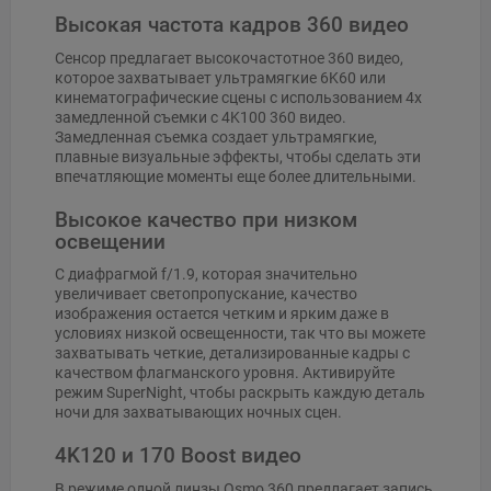
Высокая частота кадров 360 видео
Сенсор предлагает высокочастотное 360 видео,
которое захватывает ультрамягкие 6K60 или
кинематографические сцены с использованием 4x
замедленной съемки с 4K100 360 видео.
Замедленная съемка создает ультрамягкие,
плавные визуальные эффекты, чтобы сделать эти
впечатляющие моменты еще более длительными.
Высокое качество при низком
освещении
С диафрагмой f/1.9, которая значительно
увеличивает светопропускание, качество
изображения остается четким и ярким даже в
условиях низкой освещенности, так что вы можете
захватывать четкие, детализированные кадры с
качеством флагманского уровня. Активируйте
режим SuperNight, чтобы раскрыть каждую деталь
ночи для захватывающих ночных сцен.
4K120 и 170 Boost видео
В режиме одной линзы Osmo 360 предлагает запись