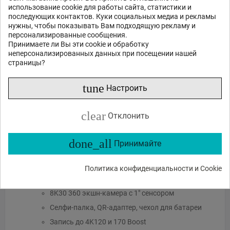
использование cookie для работы сайта, статистики и
Отправить
последующих контактов. Куки социальных медиа и рекламы
нужны, чтобы показывать Вам подходящую рекламу и
персонализированные сообщения.
или спросите
Принимаете ли Вы эти cookie и обработку
неперсонализированных данных при посещении нашей
Какие функции?
Есть в наличии?
Акции и скидки?
страницы?
Какие отзывы?
tune
Настроить
clear
Отклонить
Описание продукта
done_all
Принимайте
Ключевые особенности
Политика конфиденциальности и Cookie
8K30 360 экшн-камера с 1" сенсором
Селфи-палка, QR-адаптер, чехол для батареи
Запись до 4K120 и 170 Boost