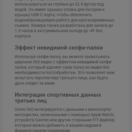
использоваться на глубине до 32.8 футов под
водой. Он имеет крышку отсека для батареи и
крышку USB-C порта, чтобы обеспечить
водонепроницаемую работу для кратковременных
съемок. Камера также разработана для записи до
1.5 часов в экстремальном холоде до -4F без
корпуса.
Эффект невидимой селфи-палки
Используя селфи-палку, вы можете захватывать
широкие 360 видео с эффектом невидимой селфи-
палки, который удаляет саму палку из видео без
необходимости постобработки. Это позволяет вам
испытать перспективу третьего лица, как будто
дрон следит за вами.
Интеграция спортивных данных
третьих лиц
Osmo 360 интегрируется с данными о велоспорте/
мотоциклах, записанными с помощью Apple Watch,
устройств Garmin или других сторонних FIT файлов,
которые можно добавить к вашим кадрам в
формате панели управления.