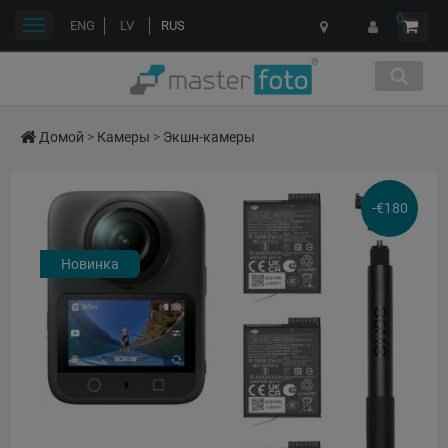
0
Переключить
ENG
LV
RUS
навигации
Домой
>
Камеры
>
Экшн-камеры
-€180
Новинка