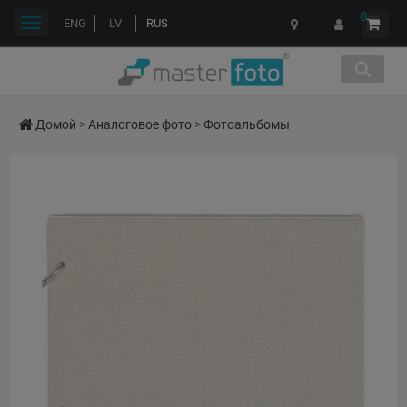
0
Переключить
ENG
LV
RUS
навигации
Домой
>
Аналоговое фото
>
Фотоальбомы