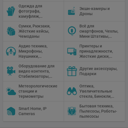
устройства, Блоки
фото, Плёночные
столики
Одежда для
питания, Солнечные
камеры
Экшн-камеры и
фотографа,
панели
Дроны
камуфляж,
Перчатки
Сумки, Рюкзаки,
Всё для
Жёсткие кейсы,
смартфонов, Чехлы,
Чемоданы
Мини Штативы,
Селфи держатели
Аудио техника,
Принтеры и
Микрофоны,
принадлежности,
Наушники,
Жесткие диски,
Диктофоны, Аудио
Мониторы,
Оборудование для
микшеры, Кабели и
Проекторы,
Другие аксессуары,
видео контента,
адаптеры
Графические
Подарки
Стабилизаторы,
Планшеты, Бумага
Телепромптеры,
для принтера
Метеорологические
Оптика,
Мониторы,
станции и
Увеличительные
Профессиональное
термометры
стекла, Бинокли,
видео
Монокли,
оборудование
Бытовая техника,
Телескопы,
Smart Home, IP
Пылесосы, Роботы-
Прицелы,
Cameras
пылесосы
Микроскопы,
Тепловизоры,
Устройства ночного