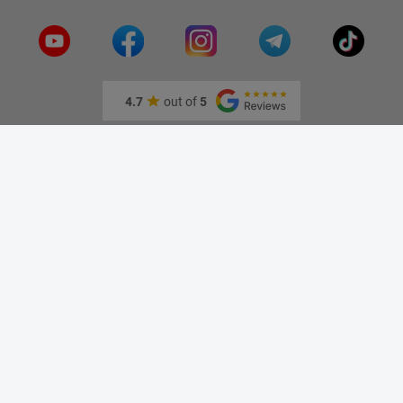
видения
4.7
out of
5
Информация
О нас
Адрес и как доехать
Связаться с нами
Скидки
Новые товары
Лидеры продаж
Блог