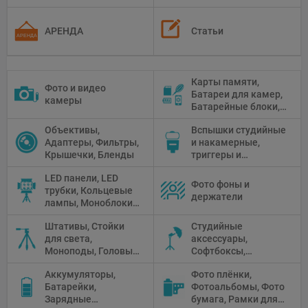
АРЕНДА
Статьи
Карты памяти,
Фото и видео
Батареи для камер,
камеры
Батарейные блоки,
Чистящие средства
Объективы,
Вспышки студийные
Адаптеры, Фильтры,
и накамерные,
Крышечки, Бленды
триггеры и
аксессуары
LED панели, LED
Фото фоны и
трубки, Кольцевые
держатели
лампы, Моноблоки,
Прожекторы,
Штативы, Стойки
Студийные
Флуоресцентное и
для света,
аксессуары,
галогенное
Моноподы, Головы
Софтбоксы,
освещение
штатива
Зонтики,
Аккумуляторы,
Фото плёнки,
Рефлекторы,
Батарейки,
Фотоальбомы, Фото
Отражатели,
Зарядные
бумага, Рамки для
Предметные