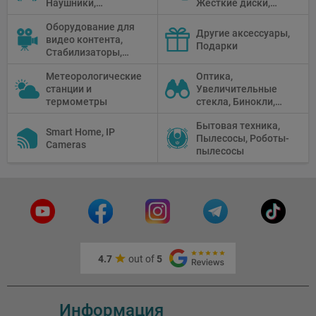
Наушники,
Жесткие диски,
Диктофоны, Аудио
Мониторы,
Оборудование для
микшеры, Кабели и
Проекторы,
Другие аксессуары,
видео контента,
адаптеры
Графические
Подарки
Стабилизаторы,
Планшеты, Бумага
Телепромптеры,
для принтера
Метеорологические
Оптика,
Мониторы,
станции и
Увеличительные
Профессиональное
термометры
стекла, Бинокли,
видео
Монокли,
оборудование
Бытовая техника,
Телескопы,
Smart Home, IP
Пылесосы, Роботы-
Прицелы,
Cameras
пылесосы
Микроскопы,
Тепловизоры,
Устройства ночного
видения
4.7
out of
5
Информация