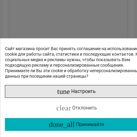
Сайт магазина просит Вас принять соглашение на использовани
cookie для работы сайта, статистики и последующих контактов. 
социальных медиа и рекламы нужны, чтобы показывать Вам
подходящую рекламу и персонализированные сообщения.
Принимаете ли Вы эти cookie и обработку неперсонализированн
данных при посещении нашей страницы?
Отправить
tune
Настроить
или спросите
clear
Отклонить
Какие функции?
Есть в наличии?
Акции и скидки?
Какие отзывы?
done_all
Принимайте