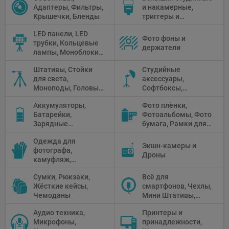
Адаптеры, Фильтры,
и накамерные,
Крышечки, Бленды
триггеры и
аксессуары
LED панели, LED
Фото фоны и
трубки, Кольцевые
держатели
лампы, Моноблоки,
Прожекторы,
Штативы, Стойки
Студийные
Флуоресцентное и
для света,
аксессуары,
галогенное
Моноподы, Головы
Софтбоксы,
освещение
штатива
Зонтики,
Аккумуляторы,
Фото плёнки,
Рефлекторы,
Батарейки,
Фотоальбомы, Фото
Отражатели,
Зарядные
бумага, Рамки для
Предметные
устройства, Блоки
фото, Плёночные
столики
Одежда для
питания, Солнечные
камеры
Экшн-камеры и
фотографа,
панели
Дроны
камуфляж,
Перчатки
Сумки, Рюкзаки,
Всё для
Жёсткие кейсы,
смартфонов, Чехлы,
Чемоданы
Мини Штативы,
Селфи держатели
Аудио техника,
Принтеры и
Микрофоны,
принадлежности,