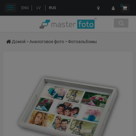
0
Переключить
ENG
LV
RUS
навигации
Домой
>
Аналоговое фото
>
Фотоальбомы