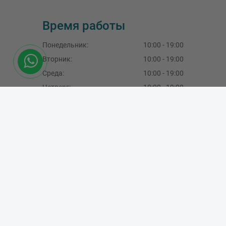
Время работы
Понедельник
:
10:00 - 19:00
Вторник
:
10:00 - 19:00
Среда
:
10:00 - 19:00
Четверг:
10:00 - 19:00
Пятница:
10:00 - 19:00
Суббота:
10:00 - 16:00
Воскресение:
закрыт
SIA Master Foto, LV40103189288
F.Sadovņikova iela 39, Rīga, LV-1003, Latvija
+371 29490777
,
+371 67704396