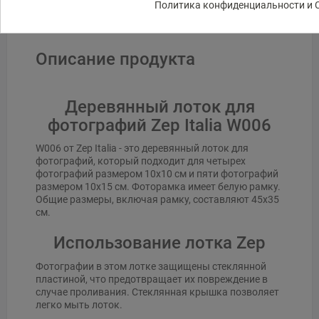
Политика конфиденциальности и C
Описание продукта
Деревянный лоток для
фотографий Zep Italia W006
W006 от Zep Italia - это деревянный лоток для
фотографий, который подходит для четырех
фотографий размером 10x10 см и пяти фотографий
размером 10x15 см. Фоторамка имеет белую рамку.
Общие размеры, включая рамку, составляют 45x35
см.
Использование лотка Zep
Фотографии в этом лотке защищены стеклянной
пластиной, что предотвращает их повреждение в
случае проливания. Стеклянная крышка позволяет
легко мыть лоток.