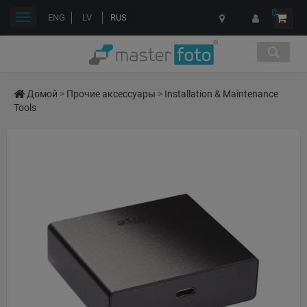
0
Переключить
ENG
LV
RUS
навигации
Домой
>
Прочие аксессуары
>
Installation & Maintenance
Tools