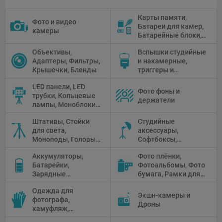
Карты памяти,
Фото и видео
Батареи для камер,
камеры
Батарейные блоки,
Чистящие средства
Объективы,
Вспышки студийные
Адаптеры, Фильтры,
и накамерные,
Крышечки, Бленды
триггеры и
аксессуары
LED панели, LED
Фото фоны и
трубки, Кольцевые
держатели
лампы, Моноблоки,
Прожекторы,
Штативы, Стойки
Студийные
Флуоресцентное и
для света,
аксессуары,
галогенное
Моноподы, Головы
Софтбоксы,
освещение
штатива
Зонтики,
Аккумуляторы,
Фото плёнки,
Рефлекторы,
Батарейки,
Фотоальбомы, Фото
Отражатели,
Зарядные
бумага, Рамки для
Предметные
устройства, Блоки
фото, Плёночные
столики
Одежда для
питания, Солнечные
камеры
Экшн-камеры и
фотографа,
панели
Дроны
камуфляж,
Перчатки