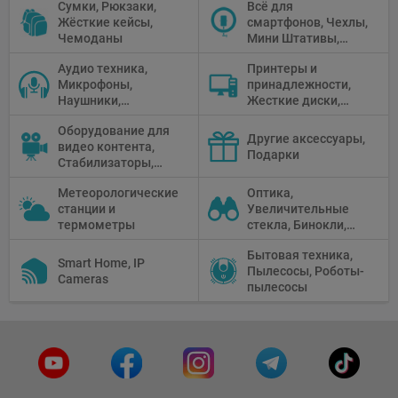
Сумки, Рюкзаки,
Всё для
Жёсткие кейсы,
смартфонов, Чехлы,
Чемоданы
Мини Штативы,
Селфи держатели
Аудио техника,
Принтеры и
Микрофоны,
принадлежности,
Наушники,
Жесткие диски,
Диктофоны, Аудио
Мониторы,
Оборудование для
микшеры, Кабели и
Проекторы,
Другие аксессуары,
видео контента,
адаптеры
Графические
Подарки
Стабилизаторы,
Планшеты, Бумага
Телепромптеры,
для принтера
Метеорологические
Оптика,
Мониторы,
станции и
Увеличительные
Профессиональное
термометры
стекла, Бинокли,
видео
Монокли,
оборудование
Бытовая техника,
Телескопы,
Smart Home, IP
Пылесосы, Роботы-
Прицелы,
Cameras
пылесосы
Микроскопы,
Тепловизоры,
Устройства ночного
видения