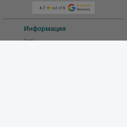
4.7
out of
5
Информация
О нас
Адрес и как доехать
Связаться с нами
Скидки
Новые товары
Лидеры продаж
Блог
Моя учетная запись