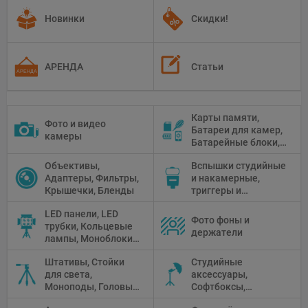
Новинки
Скидки!
АРЕНДА
Статьи
Карты памяти,
Фото и видео
Батареи для камер,
камеры
Батарейные блоки,
Чистящие средства
Объективы,
Вспышки студийные
Адаптеры, Фильтры,
и накамерные,
Крышечки, Бленды
триггеры и
аксессуары
LED панели, LED
Фото фоны и
трубки, Кольцевые
держатели
лампы, Моноблоки,
Прожекторы,
Штативы, Стойки
Студийные
Флуоресцентное и
для света,
аксессуары,
галогенное
Моноподы, Головы
Софтбоксы,
освещение
штатива
Зонтики,