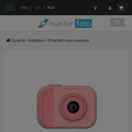
0
Переключить
ENG
LV
RUS
навигации
Домой
>
Камеры
>
Компактные камеры