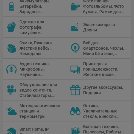
Аккумуляторы,
Фото плёнки,
Рефлекторы,
Батарейки,
Фотоальбомы, Фото
Отражатели,
Зарядные
бумага, Рамки для
Предметные
устройства, Блоки
фото, Плёночные
столики
Одежда для
питания, Солнечные
камеры
Экшн-камеры и
фотографа,
панели
Дроны
камуфляж,
Перчатки
Сумки, Рюкзаки,
Всё для
Жёсткие кейсы,
смартфонов, Чехлы,
Чемоданы
Мини Штативы,
Селфи держатели
Аудио техника,
Принтеры и
Микрофоны,
принадлежности,
Наушники,
Жесткие диски,
Диктофоны, Аудио
Мониторы,
Оборудование для
микшеры, Кабели и
Проекторы,
Другие аксессуары,
видео контента,
адаптеры
Графические
Подарки
Стабилизаторы,
Планшеты, Бумага
Телепромптеры,
для принтера
Метеорологические
Оптика,
Мониторы,
станции и
Увеличительные
Профессиональное
термометры
стекла, Бинокли,
видео
Монокли,
оборудование
Бытовая техника,
Телескопы,
Smart Home, IP
Пылесосы, Роботы-
Прицелы,