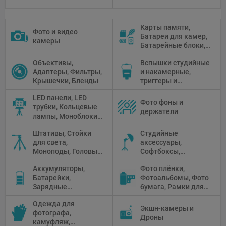
Карты памяти,
Фото и видео
Батареи для камер,
камеры
Батарейные блоки,
Чистящие средства
Объективы,
Вспышки студийные
Адаптеры, Фильтры,
и накамерные,
Крышечки, Бленды
триггеры и
аксессуары
LED панели, LED
Фото фоны и
трубки, Кольцевые
держатели
лампы, Моноблоки,
Прожекторы,
Штативы, Стойки
Студийные
Флуоресцентное и
для света,
аксессуары,
галогенное
Моноподы, Головы
Софтбоксы,
освещение
штатива
Зонтики,
Аккумуляторы,
Фото плёнки,
Рефлекторы,
Батарейки,
Фотоальбомы, Фото
Отражатели,
Зарядные
бумага, Рамки для
Предметные
устройства, Блоки
фото, Плёночные
столики
Одежда для
питания, Солнечные
камеры
Экшн-камеры и
фотографа,
панели
Дроны
камуфляж,