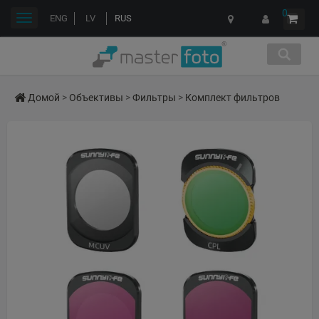
0
Переключить
ENG
LV
RUS
навигации
Домой
>
Объективы
>
Фильтры
>
Комплект фильтров