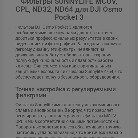
Фильтры SUNNYLIFE MCUV,
CPL, ND32, ND64 для DJI Osmo
Pocket 3
Фильтры DJI Osmo Pocket 3 являются
необходимыми аксессуарами для тех, кто хочет
добиться профессиональных результатов в своих
видеозаписях и фотографиях. Благодаря тонкому и
легкому дизайну эти фильтры не влияют на
движение или работу стабилизатора, сохраняя
полную функциональность и плавность работы
камеры. Они совместимы как с оригинальным
защитным чехлом, так и с чехлом Sunnylife Z754, что
обеспечивает полную безопасность оборудования.
Точная настройка с регулируемыми
фильтрами
Фильтры Sunnylife имеют антенну из алюминиевого
сплава и анодированный корпус, что позволяет
регулировать угол и настраивать фильтры MCUV,
CPL и ND в соответствии с вашими потребностями.
Поворотные золотые колеса обеспечивают точную
настройку угла поляризации, что критически важно
для достижения идеальных кадров в различных