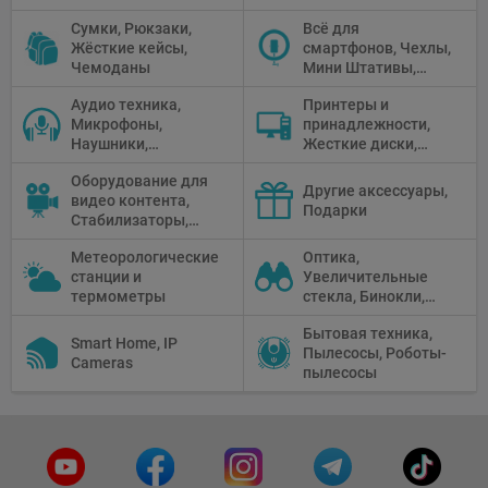
Перчатки
Сумки, Рюкзаки,
Всё для
Жёсткие кейсы,
смартфонов, Чехлы,
Чемоданы
Мини Штативы,
Селфи держатели
Аудио техника,
Принтеры и
Микрофоны,
принадлежности,
Наушники,
Жесткие диски,
Диктофоны, Аудио
Мониторы,
Оборудование для
микшеры, Кабели и
Проекторы,
Другие аксессуары,
видео контента,
адаптеры
Графические
Подарки
Стабилизаторы,
Планшеты, Бумага
Телепромптеры,
для принтера
Метеорологические
Оптика,
Мониторы,
станции и
Увеличительные
Профессиональное
термометры
стекла, Бинокли,
видео
Монокли,
оборудование
Бытовая техника,
Телескопы,
Smart Home, IP
Пылесосы, Роботы-
Прицелы,
Cameras
пылесосы
Микроскопы,
Тепловизоры,
Устройства ночного
видения