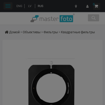
0
Переключить
ENG
LV
RUS
навигации
Домой
>
Объективы
>
Фильтры
>
Квадратные фильтры