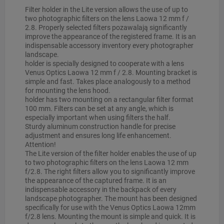
Filter holder in the Lite version allows the use of up to
two photographic filters on the lens Laowa 12 mm f /
2.8. Properly selected filters pozawalają significantly
improve the appearance of the registered frame. It is an
indispensable accessory inventory every photographer
landscape.
holder is specially designed to cooperate with a lens
Venus Optics Laowa 12 mm f / 2.8. Mounting bracket is
simple and fast. Takes place analogously to a method
for mounting the lens hood.
holder has two mounting on a rectangular filter format
100 mm. Filters can be set at any angle, which is
especially important when using filters the half.
Sturdy aluminum construction handle for precise
adjustment and ensures long life enhancement.
Attention!
The Lite version of the filter holder enables the use of up
to two photographic filters on the lens Laowa 12 mm
f/2.8. The right filters allow you to significantly improve
the appearance of the captured frame. It is an
indispensable accessory in the backpack of every
landscape photographer. The mount has been designed
specifically for use with the Venus Optics Laowa 12mm
f/2.8 lens. Mounting the mount is simple and quick. It is