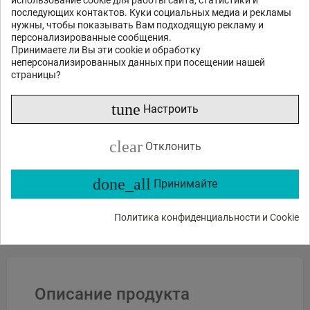
использование cookie для работы сайта, статистики и
последующих контактов. Куки социальных медиа и рекламы
нужны, чтобы показывать Вам подходящую рекламу и
персонализированные сообщения.
Принимаете ли Вы эти cookie и обработку
неперсонализированных данных при посещении нашей
страницы?
tune
Настроить
Отправить
clear
Отклонить
или спросите
done_all
Какие функции?
Есть в наличии?
Акции и скидки?
Принимайте
Какие отзывы?
Политика конфиденциальности и Cookie
Описание продукта