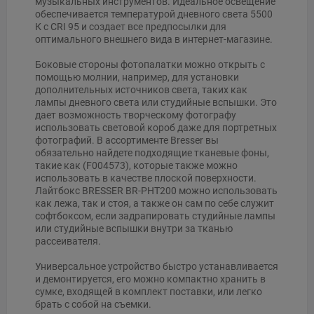
музыкальных инструментов. Идеальное освещение
обеспечивается температурой дневного света 5500
К с CRI 95 и создает все предпосылки для
оптимального внешнего вида в интернет-магазине.
Боковые стороны фотопалатки можно открыть с
помощью молнии, например, для установки
дополнительных источников света, таких как
лампы дневного света или студийные вспышки. Это
дает возможность творческому фотографу
использовать световой короб даже для портретных
фотографий. В ассортименте Bresser вы
обязательно найдете подходящие тканевые фоны,
такие как (F004573), которые также можно
использовать в качестве плоской поверхности.
Лайтбокс BRESSER BR-PHT200 можно использовать
как лежа, так и стоя, а также он сам по себе служит
софтбоксом, если задрапировать студийные лампы
или студийные вспышки внутри за тканью
рассеивателя.
Универсальное устройство быстро устанавливается
и демонтируется, его можно компактно хранить в
сумке, входящей в комплект поставки, или легко
брать с собой на съемки.