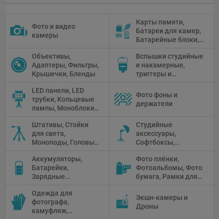
Карты памяти,
Фото и видео
Батареи для камер,
камеры
Батарейные блоки,
Чистящие средства
Объективы,
Вспышки студийные
Адаптеры, Фильтры,
и накамерные,
Крышечки, Бленды
триггеры и
аксессуары
LED панели, LED
Фото фоны и
трубки, Кольцевые
держатели
лампы, Моноблоки,
Прожекторы,
Штативы, Стойки
Студийные
Флуоресцентное и
для света,
аксессуары,
галогенное
Моноподы, Головы
Софтбоксы,
освещение
штатива
Зонтики,
Аккумуляторы,
Фото плёнки,
Рефлекторы,
Батарейки,
Фотоальбомы, Фото
Отражатели,
Зарядные
бумага, Рамки для
Предметные
устройства, Блоки
фото, Плёночные
столики
Одежда для
питания, Солнечные
камеры
Экшн-камеры и
фотографа,
панели
Дроны
камуфляж,