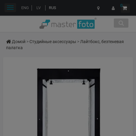
0
Переключить
ENG
LV
RUS
навигации
Домой
>
Студийные аксессуары
>
Лайтбокс, безтеневая
палатка