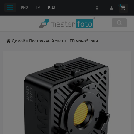
0
Переключить
ENG
LV
RUS
навигации
Домой
>
Постоянный свет
>
LED моноблоки