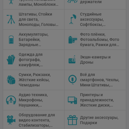
держатели
лампы, Моноблоки,
Прожекторы,
Штативы, Стойки
Студийные
Флуоресцентное и
для света,
аксессуары,
галогенное
Моноподы, Головы
Софтбоксы,
освещение
штатива
Зонтики,
Аккумуляторы,
Фото плёнки,
Рефлекторы,
Батарейки,
Фотоальбомы, Фото
Отражатели,
Зарядные
бумага, Рамки для
Предметные
устройства, Блоки
фото, Плёночные
столики
Одежда для
питания, Солнечные
камеры
Экшн-камеры и
фотографа,
панели
Дроны
камуфляж,
Перчатки
Сумки, Рюкзаки,
Всё для
Жёсткие кейсы,
смартфонов, Чехлы,
Чемоданы
Мини Штативы,
Селфи держатели
Аудио техника,
Принтеры и
Микрофоны,
принадлежности,
Наушники,
Жесткие диски,
Диктофоны, Аудио
Мониторы,
Оборудование для
микшеры, Кабели и
Проекторы,
Другие аксессуары,
видео контента,
адаптеры
Графические
Подарки
Стабилизаторы,
Планшеты, Бумага