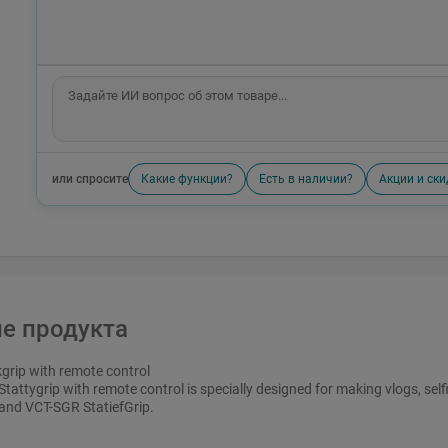
или спросите
Какие функции?
Есть в наличии?
Акции и ски
е продукта
grip with remote control
tattygrip with remote control is specially designed for making vlogs, self
nd VCT-SGR StatiefGrip.