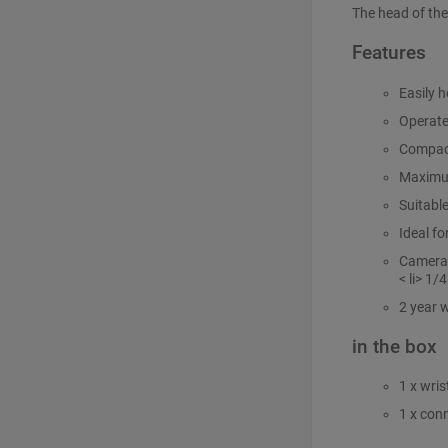
The head of the
Features
Easily 
Operate
Compact
Maximum
Suitabl
Ideal fo
Camera 
< li>
1/4
2 year 
in the box
1 x wris
1 x con