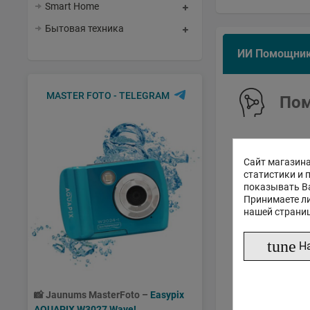
Smart Home
Бытовая техника
ИИ Помощни
MASTER FOTO - TELEGRAM
Пом
Сайт магазина
статистики и 
показывать В
Принимаете ли
нашей страни
tune
Н
📸
Jaunums MasterFoto –
Easypix
AQUAPIX W3027 Wave!