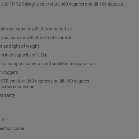
 JJC TP-S2 Stiekgrip can rotate 360 degrees and tilt 180 degrees.
hold your camera with this handstative
 your camera with the remote control
 and light of weight
 load capacity of 1.2kg
e for compact cameras and small system cameras
r vloggers
STR can turn 360 degrees and tilt 180 degrees
 screw connection
warranty
t belt
nection cable