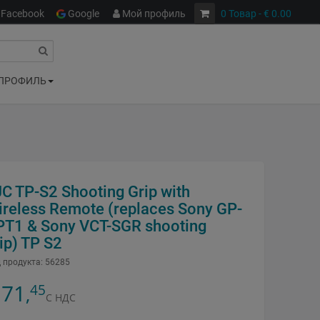
Facebook
Google
Мой профиль
0
Товар
- € 0.00
ПРОФИЛЬ
C TP-S2 Shooting Grip with
ireless Remote (replaces Sony GP-
PT1 & Sony VCT-SGR shooting
ip) TP S2
 продукта:
56285
71
45
,
С НДС