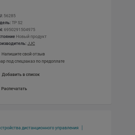
U:
56285
дель:
TP S2
N:
6950291504975
стояние
Новый продукт
оизводитель:
JJC
Напишите свой отзыв
вар под спецзаказ по предоплате
Добавить в список
Распечатать
Устройства дистанционного управления