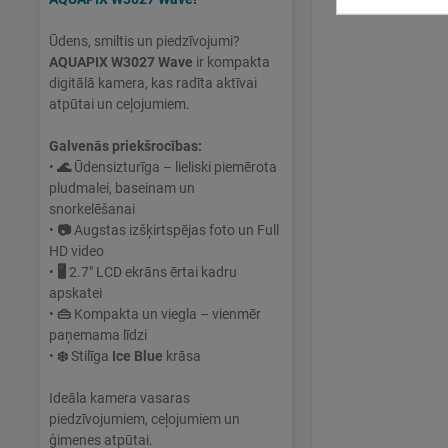
Ūdens, smiltis un piedzīvojumi?
AQUAPIX W3027 Wave
ir kompakta
digitālā kamera, kas radīta aktīvai
atpūtai un ceļojumiem.
Galvenās priekšrocības:
•
🌊
Ūdensizturīga – lieliski piemērota
pludmalei, baseinam un
snorkelēšanai
•
📷
Augstas izšķirtspējas foto un Full
HD video
•
🖥
2.7" LCD ekrāns ērtai kadru
apskatei
•
👜
Kompakta un viegla – vienmēr
paņemama līdzi
•
❄️
Stilīga
Ice Blue
krāsa
Ideāla kamera vasaras
piedzīvojumiem, ceļojumiem un
ģimenes atpūtai.