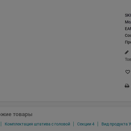
SK
Мо
EA
Со
Пр
То
ожие товары
Комплектация штатива с головой
Секции 4
Вид продукта 