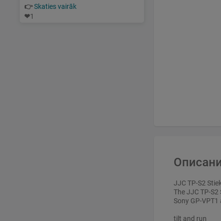
👉
Skaties vairāk
❤
1
Описани
JJC TP-S2 Stiek
The JJC TP-S2 S
Sony GP-VPT1 a
tilt and run