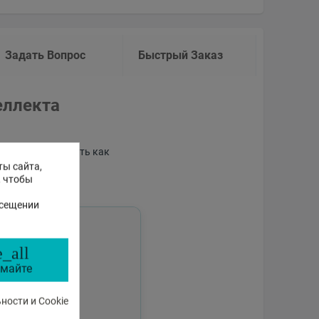
Задать Вопрос
Быстрый Заказ
еллекта
пособного отвечать как
аботе магазина.
ты сайта,
, чтобы
осещении
_all
майте
ости и Cookie