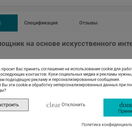
к
Спецификация
Отзывы
ощник на основе искусственного инт
Это бета-версия нашего нового чата с ИИ помощником, с
на стандартные, так и на сложные вопросы о товарах и р
 просит Вас принять соглашение на использование cookie для рабо
последующих контактов. Куки социальных медиа и рекламы нужны
ам подходящую рекламу и персонализированные сообщения.
 Вы эти cookie и обработку неперсонализированных данных при п
цы?
clear
done
астроить
Отклонить
Прини
Политика конфиденциальн