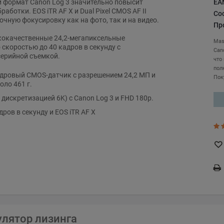
EA
й формат Canon Log 3 значительно повысит
работки. EOS iTR AF X и Dual Pixel CMOS AF II
Со
чную фокусировку как на фото, так и на видео.
Пр
кокачественные 24,2-мегапиксельные
Mas
 скоростью до 40 кадров в секунду с
Can
ерийной съемкой.
что
пол
дровый CMOS-датчик с разрешением 24,2 МП и
Пок
оло 461 г.
с дискретизацией 6K) с Canon Log 3 и FHD 180p.
дров в секунду и EOS iTR AF X
улятор лизинга