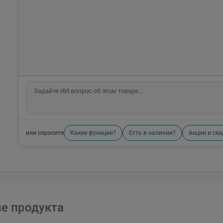
или спросите
Какие функции?
Есть в наличии?
Акции и ски
е продукта