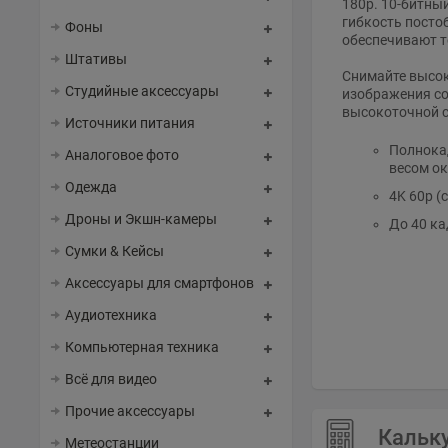
180p. 10-битны
гибкость постоб
Фоны
обеспечивают то
Штативы
Снимайте высо
Студийные аксессуары
изображения со
высокоточной с
Источники питания
Полнока
Аналоговое фото
весом ок
Одежда
4K 60p (
Дроны и Экшн-камеры
До 40 ка
Сумки & Кейсы
Аксессуары для смартфонов
Аудиотехника
Компьютерная техника
Всё для видео
Прочие аксессуары
Кальк
Метеостанции