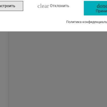
clear
done
астроить
Отклонить
Прини
Политика конфиденциальн