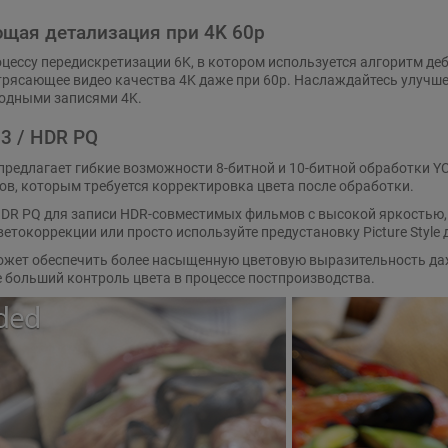
щая детализация при 4K 60p
цессу передискретизации 6K, в котором используется алгоритм де
трясающее видео качества 4K даже при 60p. Наслаждайтесь улучш
родными записями 4K.
 3 / HDR PQ
предлагает гибкие возможности 8-битной и 10-битной обработки YCb
в, которым требуется корректировка цвета после обработки.
HDR PQ для записи HDR-совместимых фильмов с высокой яркостью
ветокоррекции или просто используйте предустановку Picture Styl
ожет обеспечить более насыщенную цветовую выразительность даж
 больший контроль цвета в процессе постпроизводства.