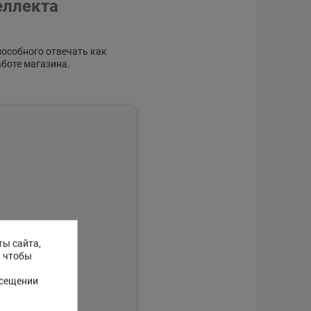
еллекта
пособного отвечать как
аботе магазина.
ты сайта,
, чтобы
осещении