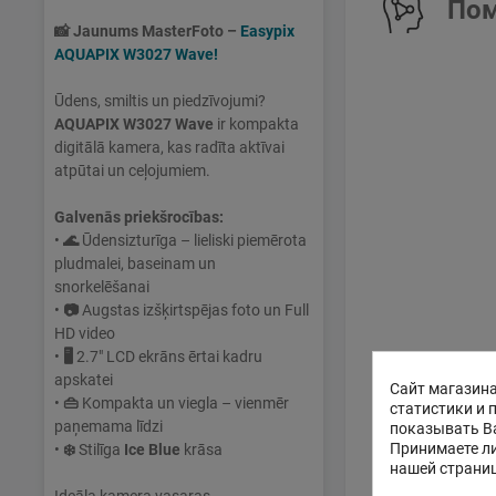
Пом
📸
Jaunums MasterFoto –
Easypix
AQUAPIX W3027 Wave!
Ūdens, smiltis un piedzīvojumi?
AQUAPIX W3027 Wave
ir kompakta
digitālā kamera, kas radīta aktīvai
atpūtai un ceļojumiem.
Galvenās priekšrocības:
•
🌊
Ūdensizturīga – lieliski piemērota
pludmalei, baseinam un
snorkelēšanai
•
📷
Augstas izšķirtspējas foto un Full
HD video
•
🖥
2.7" LCD ekrāns ērtai kadru
apskatei
Сайт магазина
•
👜
Kompakta un viegla – vienmēr
статистики и 
paņemama līdzi
показывать В
Принимаете ли
•
❄️
Stilīga
Ice Blue
krāsa
нашей страни