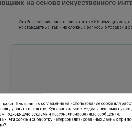
ощник на основе искусственного инт
Это бета-версия нашего нового чата с ИИ помощником, с
на стандартные, так и на сложные вопросы о товарах и р
 просит Вас принять соглашение на использование cookie для рабо
последующих контактов. Куки социальных медиа и рекламы нужны
ам подходящую рекламу и персонализированные сообщения.
 Вы эти cookie и обработку неперсонализированных данных при п
цы?