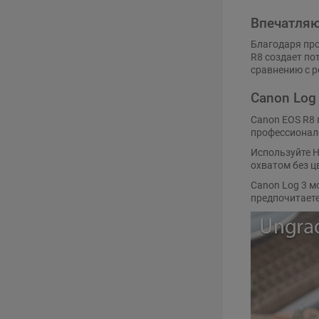
Впечатляю
Благодаря про
R8 создает по
сравнению с 
Canon Log
Canon EOS R8 
профессионало
Используйте 
охватом без ц
Canon Log 3 м
предпочитаете