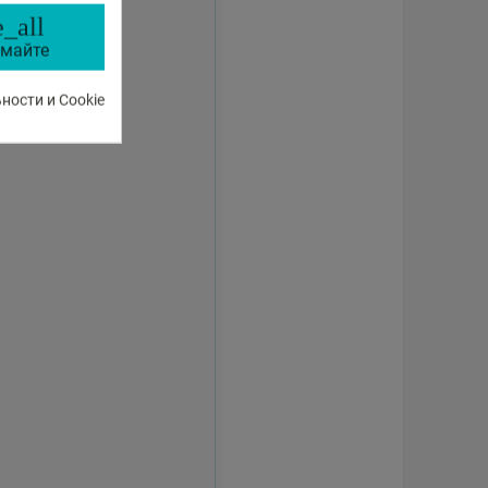
_all
майте
ости и Cookie