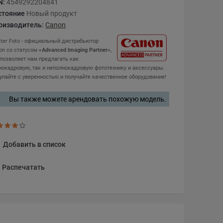
N:
4549292204841
стояние
Новый продукт
оизводитель:
Canon
ter Foto - официальный дистрибьютор
on со статусом
«Advanced Imaging Partner»
,
 позволяет нам предлагать как
нокадровую, так и неполнокадровую фототехнику и аксессуары.
упайте с уверенностью и получайте качественное оборудование!
Вы также можете арендовать похожую модель.
Добавить в список
Распечатать