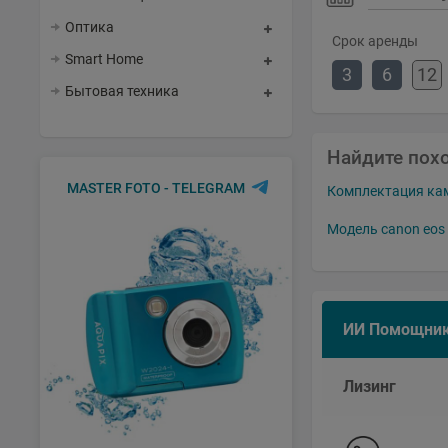
Оптика
Срок аренды
Smart Home
3
6
12
Бытовая техника
Найдите пох
MASTER FOTO - TELEGRAM
Комплектация кам
Модель canon eos 
ИИ Помощни
Лизинг