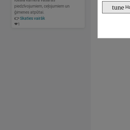
Ideāla kamera vasaras
tune
piedzīvojumiem, ceļojumiem un
Н
ģimenes atpūtai.
👉
Skaties vairāk
❤
1