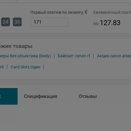
€
Первый платеж по лизингу,
Ежемесячный плате
24
36
127.83
no
ожие товары
еры без объектива (body)
Байонет canon rf
Акция canon atlai
r8
Card Slots Один
к
Спецификация
Отзывы