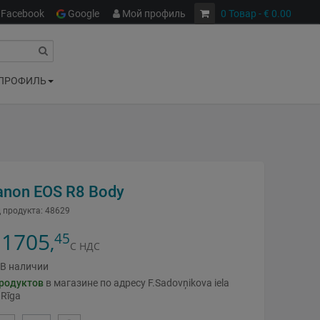
Facebook
Google
Мой профиль
0
Товар
- € 0.00
ПРОФИЛЬ
anon EOS R8 Body
 продукта:
48629
1705
45
,
С НДС
В наличии
родуктов
в магазине по адресу F.Sadovņikova iela
 Rīga