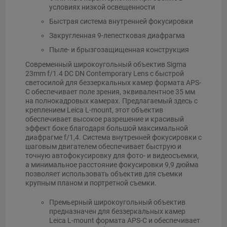
условиях низкой освещенности
Быстрая система внутренней фокусировки
Закругленная 9-лепестковая диафрагма
Пыле- и брызгозащищенная конструкция
Современный широкоугольный объектив Sigma
23mm f/1.4 DC DN Contemporary Lens с быстрой
светосилой для беззеркальных камер формата APS-
C обеспечивает поле зрения, эквивалентное 35 мм
на полнокадровых камерах. Предлагаемый здесь с
креплением Leica L-mount, этот объектив
обеспечивает высокое разрешение и красивый
эффект боке благодаря большой максимальной
диафрагме f/1,4. Система внутренней фокусировки с
шаговым двигателем обеспечивает быструю и
точную автофокусировку для фото- и видеосъемки,
а минимальное расстояние фокусировки 9,9 дюйма
позволяет использовать объектив для съемки
крупным планом и портретной съемки.
Премьерный широкоугольный объектив
предназначен для беззеркальных камер
Leica L-mount формата APS-C и обеспечивает