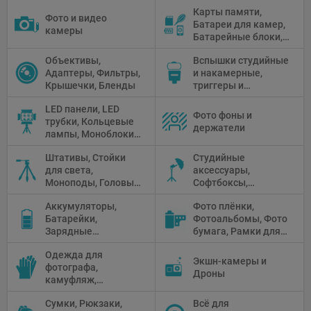
Карты памяти,
Фото и видео
Батареи для камер,
камеры
Батарейные блоки,
Чистящие средства
Объективы,
Вспышки студийные
Адаптеры, Фильтры,
и накамерные,
Крышечки, Бленды
триггеры и
аксессуары
LED панели, LED
Фото фоны и
трубки, Кольцевые
держатели
лампы, Моноблоки,
Прожекторы,
Штативы, Стойки
Студийные
Флуоресцентное и
для света,
аксессуары,
галогенное
Моноподы, Головы
Софтбоксы,
освещение
штатива
Зонтики,
Аккумуляторы,
Фото плёнки,
Рефлекторы,
Батарейки,
Фотоальбомы, Фото
Отражатели,
Зарядные
бумага, Рамки для
Предметные
устройства, Блоки
фото, Плёночные
столики
Одежда для
питания, Солнечные
камеры
Экшн-камеры и
фотографа,
панели
Дроны
камуфляж,
Перчатки
Сумки, Рюкзаки,
Всё для