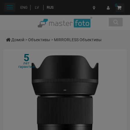
0
Переключить
ENG
LV
RUS
навигации
Домой
>
Объективы
>
MIRRORLESS Объективы
5
лет
гарантия