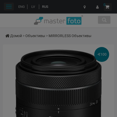
0
Переключить
ENG
LV
RUS
навигации
Домой
>
Объективы
>
MIRRORLESS Объективы
-€100