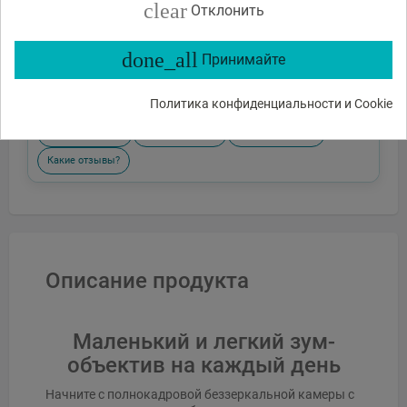
clear
Отклонить
done_all
Принимайте
Отправить
Политика конфиденциальности и Cookie
или спросите
Какие функции?
Есть в наличии?
Акции и скидки?
Какие отзывы?
Описание продукта
Маленький и легкий зум-
объектив на каждый день
Начните с полнокадровой беззеркальной камеры с