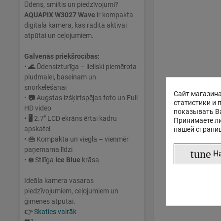
Ūdens, smiltis un piedzīvojumi?
AQUAPIX W3027 Wave
ir kompakta
digitālā kamera, kas radīta aktīvai
atpūtai un ceļojumiem.
Galvenās priekšrocības:
•
🌊
Ūdensizturīga – lieliski piemērota
pludmalei, baseinam un
snorkelēšanai
Сайт магазина
•
📷
Augstas izšķirtspējas foto un Full
статистики и 
HD video
показывать В
•
🖥
2.7" LCD ekrāns ērtai kadru
Принимаете ли
apskatei
нашей страни
•
👜
Kompakta un viegla – vienmēr
paņemama līdzi
tune
Н
•
❄️
Stilīga
Ice Blue
krāsa
Ideāla kamera vasaras
piedzīvojumiem, ceļojumiem un
ģimenes atpūtai.
👉
Skaties vairāk