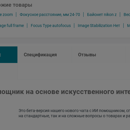
ожие товары
ле zoom
Фокусное расстояние, мм 24-70
Байонет nikon z
Вес
ge full frame
Focus Type autofocus
Image Stabilization Нет
M
к
Спецификация
Отзывы
ощник на основе искусственного инт
Это бета-версия нашего нового чата с ИИ помощником, с
на стандартные, так и на сложные вопросы о товарах и р