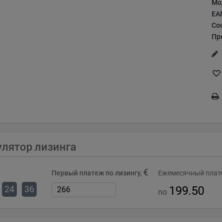
Мо
EA
Со
Пр
улятор лизинга
€
Первый платеж по лизингу,
Ежемесячный плате
24
36
199.50
no