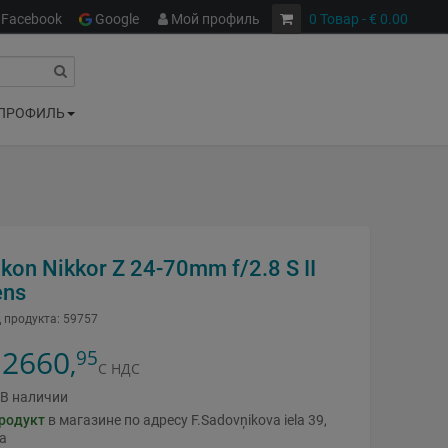
Facebook
Google
Мой профиль
0
Товар
- € 0.00
ПРОФИЛЬ
kon Nikkor Z 24-70mm f/2.8 S II
ens
 продукта:
59757
2660
95
,
С НДС
В наличии
родукт
в магазине по адресу F.Sadovņikova iela 39,
ga