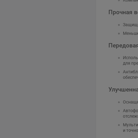
Компак
Прочная в
Защище
Меньше
Передовая
Исполь
для пр
Антибл
обеспе
Улучшенна
Оснаще
Автофо
отслеж
Мульти
и точно