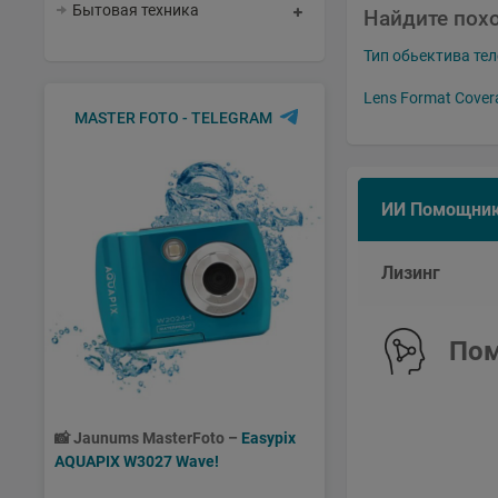
Бытовая техника
Найдите пох
Тип обьектива те
Lens Format Covera
MASTER FOTO - TELEGRAM
ИИ Помощни
Лизинг
Пом
📸
Jaunums MasterFoto –
Easypix
AQUAPIX W3027 Wave!