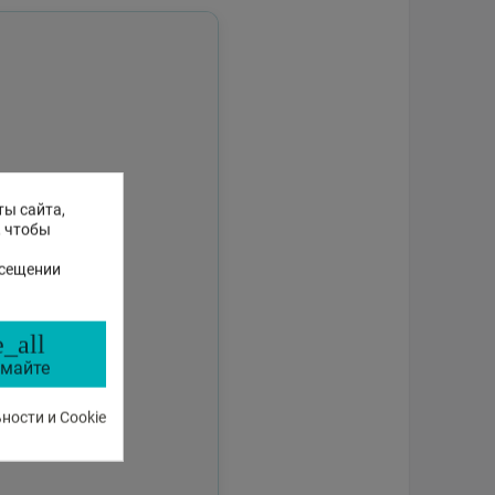
ты сайта,
, чтобы
осещении
_all
майте
ости и Cookie