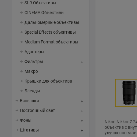
SLR Объективы
CINEMA Объективы
Дальномерные объективы
Special Effects объективы
Medium Format объективы
Адаптеры
Фильтры
Макро
Крышки для объектива
Бленды
Вспышки
Постоянный свет
Фоны
Nikon Nikkor Z 
объектив с вну
Штативы
улучшенным авт