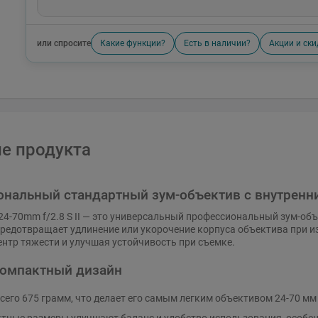
или спросите
Какие функции?
Есть в наличии?
Акции и ски
е продукта
нальный стандартный зум-объектив с внутренн
Z 24-70mm f/2.8 S II — это универсальный профессиональный зум-об
редотвращает удлинение или укорочение корпуса объектива при и
нтр тяжести и улучшая устойчивость при съемке.
компактный дизайн
сего 675 грамм, что делает его самым легким объективом 24-70 мм f