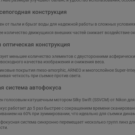
тные размеры улучшают баланс и удобство использования, особенн
сепогодная конструкция
н от пыли и брызг воды для надежной работы в сложных условиях
е количество движущихся внешних частей снижает воздействие о
 оптическая конструкция
зует меньшее количество элементов с двусторонними асферическим
евосходного качества изображения и снижения веса.
иковые покрытия meso-amorphic, ARNEO и многослойное Super-Inte
чивая четкость при съемке против света.
я система автофокуса
н голосовым катушечным мотором Silky Swift (SSVCM) от Nikon для
кус работает до 5 раз быстрее с сокращением времени сканирован
иванием на 60% при зуммировании, что идеально для съемки дина
фокусная система синхронно перемещает несколько групп линз д
сти.