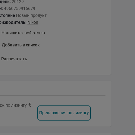
дель:
20129
N:
4960759916679
стояние
Новый продукт
оизводитель:
Nikon
Напишите свой отзыв
Добавить в список
Распечатать
€
ж по лизингу,
Предложения по лизингу