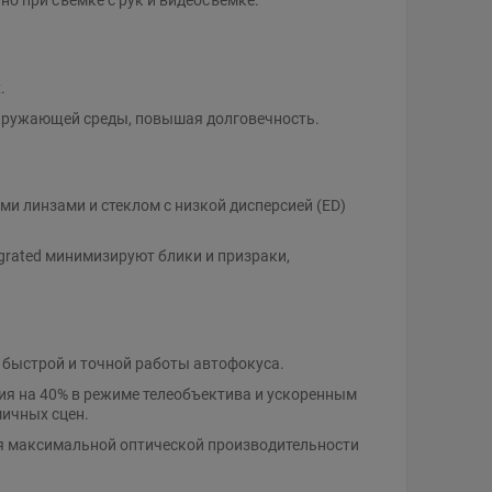
о при съемке с рук и видеосъемке.
.
кружающей среды, повышая долговечность.
и линзами и стеклом с низкой дисперсией (ED)
grated минимизируют блики и призраки,
 быстрой и точной работы автофокуса.
ия на 40% в режиме телеобъектива и ускоренным
мичных сцен.
ля максимальной оптической производительности