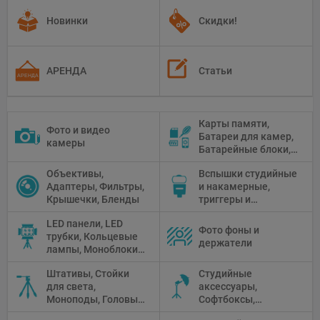
Новинки
Скидки!
АРЕНДА
Статьи
Карты памяти,
Фото и видео
Батареи для камер,
камеры
Батарейные блоки,
Чистящие средства
Объективы,
Вспышки студийные
Адаптеры, Фильтры,
и накамерные,
Крышечки, Бленды
триггеры и
аксессуары
LED панели, LED
Фото фоны и
трубки, Кольцевые
держатели
лампы, Моноблоки,
Прожекторы,
Штативы, Стойки
Студийные
Флуоресцентное и
для света,
аксессуары,
галогенное
Моноподы, Головы
Софтбоксы,
освещение
штатива
Зонтики,