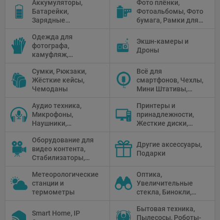
Аккумуляторы,
Фото плёнки,
Рефлекторы,
Батарейки,
Фотоальбомы, Фото
Отражатели,
Зарядные
бумага, Рамки для
Предметные
устройства, Блоки
фото, Плёночные
столики
Одежда для
питания, Солнечные
камеры
Экшн-камеры и
фотографа,
панели
Дроны
камуфляж,
Перчатки
Сумки, Рюкзаки,
Всё для
Жёсткие кейсы,
смартфонов, Чехлы,
Чемоданы
Мини Штативы,
Селфи держатели
Аудио техника,
Принтеры и
Микрофоны,
принадлежности,
Наушники,
Жесткие диски,
Диктофоны, Аудио
Мониторы,
Оборудование для
микшеры, Кабели и
Проекторы,
Другие аксессуары,
видео контента,
адаптеры
Графические
Подарки
Стабилизаторы,
Планшеты, Бумага
Телепромптеры,
для принтера
Метеорологические
Оптика,
Мониторы,
станции и
Увеличительные
Профессиональное
термометры
стекла, Бинокли,
видео
Монокли,
оборудование
Бытовая техника,
Телескопы,
Smart Home, IP
Пылесосы, Роботы-
Прицелы,