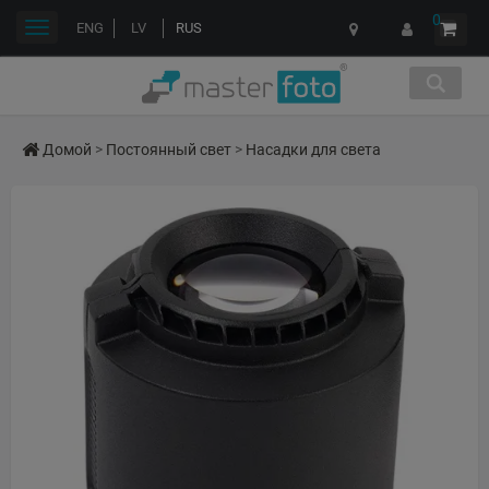
0
Переключить
ENG
LV
RUS
навигации
Домой
>
Постоянный свет
>
Насадки для света