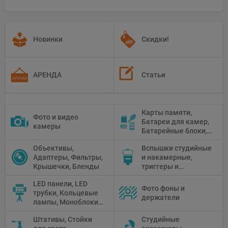
Новинки
Скидки!
АРЕНДА
Статьи
Карты памяти,
Фото и видео
Батареи для камер,
камеры
Батарейные блоки,
Чистящие средства
Объективы,
Вспышки студийные
Адаптеры, Фильтры,
и накамерные,
Крышечки, Бленды
триггеры и
аксессуары
LED панели, LED
Фото фоны и
трубки, Кольцевые
держатели
лампы, Моноблоки,
Прожекторы,
Штативы, Стойки
Студийные
Флуоресцентное и