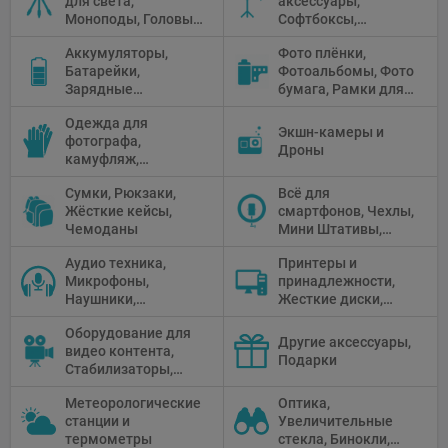
для света,
аксессуары,
галогенное
Моноподы, Головы
Софтбоксы,
освещение
штатива
Зонтики,
Аккумуляторы,
Фото плёнки,
Рефлекторы,
Батарейки,
Фотоальбомы, Фото
Отражатели,
Зарядные
бумага, Рамки для
Предметные
устройства, Блоки
фото, Плёночные
столики
Одежда для
питания, Солнечные
камеры
Экшн-камеры и
фотографа,
панели
Дроны
камуфляж,
Перчатки
Сумки, Рюкзаки,
Всё для
Жёсткие кейсы,
смартфонов, Чехлы,
Чемоданы
Мини Штативы,
Селфи держатели
Аудио техника,
Принтеры и
Микрофоны,
принадлежности,
Наушники,
Жесткие диски,
Диктофоны, Аудио
Мониторы,
Оборудование для
микшеры, Кабели и
Проекторы,
Другие аксессуары,
видео контента,
адаптеры
Графические
Подарки
Стабилизаторы,
Планшеты, Бумага
Телепромптеры,
для принтера
Метеорологические
Оптика,
Мониторы,
станции и
Увеличительные
Профессиональное
термометры
стекла, Бинокли,
видео