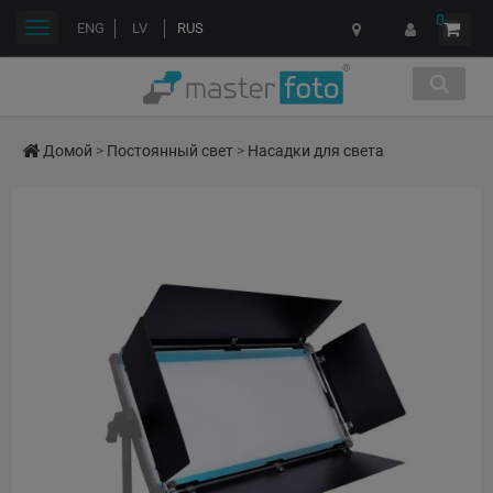
0
Переключить
ENG
LV
RUS
навигации
Домой
>
Постоянный свет
>
Насадки для света