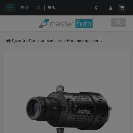
0
Переключить
ENG
LV
RUS
навигации
Домой
>
Постоянный свет
>
Насадки для света