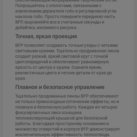
Попрощайтесь с хлопотами, связанными с
извлечением держателя гобо и регулировкой угла
наклона гобо. Просто поверните переднюю часть
BFP, выровняйте все в считанные секунды и
добейтесь желаемого рисунка.
Точная, яркая проекция
BFP позволяет создавать точные узоры с четкими
световыми краями. Тщательно продуманная линза
создает резкий, яркий световой круг с точной
цветопередачей и обеспечивает равномерную
яркость от центра к краям. Оцените яркие,
реалистичные цвета и четкие детали от края до
края.
Плавное и безопасное управление
Тщательно продуманные линзы BFP обеспечивают
не только превосходные оптические эффекты, но и
плавную и безопасную работу. Каждая из четырех
фокусировочных линз оснащена
теплоизолирующей крышкой для безопасной
работы. Благодаря просторному основанию и
множеству отверстий в корпусе BFP демонстрирует
исключительную эффективность теплоотвода.