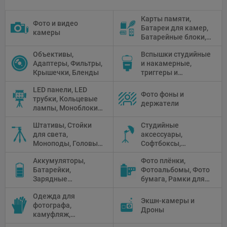
Карты памяти,
Фото и видео
Батареи для камер,
камеры
Батарейные блоки,
Чистящие средства
Объективы,
Вспышки студийные
Адаптеры, Фильтры,
и накамерные,
Крышечки, Бленды
триггеры и
аксессуары
LED панели, LED
Фото фоны и
трубки, Кольцевые
держатели
лампы, Моноблоки,
Прожекторы,
Штативы, Стойки
Студийные
Флуоресцентное и
для света,
аксессуары,
галогенное
Моноподы, Головы
Софтбоксы,
освещение
штатива
Зонтики,
Аккумуляторы,
Фото плёнки,
Рефлекторы,
Батарейки,
Фотоальбомы, Фото
Отражатели,
Зарядные
бумага, Рамки для
Предметные
устройства, Блоки
фото, Плёночные
столики
Одежда для
питания, Солнечные
камеры
Экшн-камеры и
фотографа,
панели
Дроны
камуфляж,
Перчатки