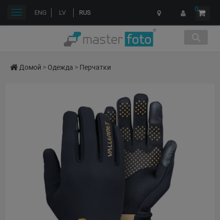
0
Переключить
ENG
LV
RUS
навигации
Домой
>
Одежда
>
Перчатки