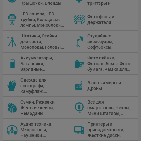
Крышечки, Бленды
триггеры и
аксессуары
LED панели, LED
Фото фоны и
трубки, Кольцевые
держатели
лампы, Моноблоки,
Прожекторы,
Штативы, Стойки
Студийные
Флуоресцентное и
для света,
аксессуары,
галогенное
Моноподы, Головы
Софтбоксы,
освещение
штатива
Зонтики,
Аккумуляторы,
Фото плёнки,
Рефлекторы,
Батарейки,
Фотоальбомы, Фото
Отражатели,
Зарядные
бумага, Рамки для
Предметные
устройства, Блоки
фото, Плёночные
столики
Одежда для
питания, Солнечные
камеры
Экшн-камеры и
фотографа,
панели
Дроны
камуфляж,
Перчатки
Сумки, Рюкзаки,
Всё для
Жёсткие кейсы,
смартфонов, Чехлы,
Чемоданы
Мини Штативы,
Селфи держатели
Аудио техника,
Принтеры и
Микрофоны,
принадлежности,
Наушники,
Жесткие диски,
Диктофоны, Аудио
Мониторы,