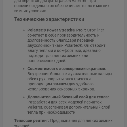
для перчаток для фотографов Vallerret. При
ношении отдельно он обеспечивает тепло в мягких
зимних условиях.
Технические характеристики
Polartec® Power Stretch® Pro™:
Этот liner
сочетает в себе производительность и
долговечность благодаря передней
двухслойной ткани Polartec®. Он отводит
влагу, теплый и комфортный, идеально
подходит для легких зимних или
ранневесенних дней.
Совместимость с сенсорными экранами:
Внутренние большие и указательные пальцы
обеих рук покрыты электрически
проводящим замшем для удобного
использования сенсорных экранов.
Дополнительный базовый слой для тепла:
Разработан для всех моделей перчаток
Vallerret, обеспечивая дополнительный слой
тепла при необходимости.
Тепловой рейтинг:
Предназначен для легких зимних
условий.