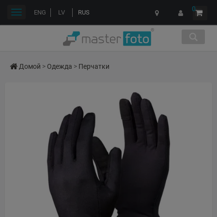
0
Переключить
ENG
LV
RUS
навигации
Домой
>
Одежда
>
Перчатки