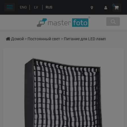
0
Переключить
ENG
LV
RUS
навигации
Домой
>
Постоянный свет
>
Питание для LED ламп