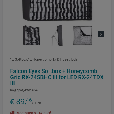
Next
1x Softbox;1x Honeycomb;1x Diffuse cloth
Falcon Eyes Softbox + Honeycomb
Grid RX-24SBHC III for LED RX-24TDX
III
Код продукта:
48478
89
46
€
,
С НДС
Доставка 8 - 14 дней