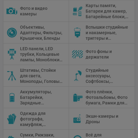
Карты памяти,
Фото и видео
Батареи для камер,
камеры
Батарейные блоки,
Чистящие средства
Объективы,
Вспышки студийные
Адаптеры, Фильтры,
и накамерные,
Крышечки, Бленды
триггеры и
аксессуары
LED панели, LED
Фото фоны и
трубки, Кольцевые
держатели
лампы, Моноблоки,
Прожекторы,
Штативы, Стойки
Студийные
Флуоресцентное и
для света,
аксессуары,
галогенное
Моноподы, Головы
Софтбоксы,
освещение
штатива
Зонтики,
Аккумуляторы,
Фото плёнки,
Рефлекторы,
Батарейки,
Фотоальбомы, Фото
Отражатели,
Зарядные
бумага, Рамки для
Предметные
устройства, Блоки
фото, Плёночные
столики
Одежда для
питания, Солнечные
камеры
Экшн-камеры и
фотографа,
панели
Дроны
камуфляж,
Перчатки
Сумки, Рюкзаки,
Всё для