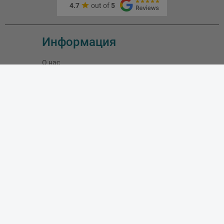
4.7
out of
5
Информация
О нас
Адрес и как доехать
Связаться с нами
Скидки
Новые товары
Лидеры продаж
Блог
Моя учетная запись