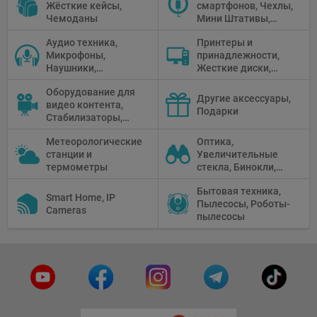
Жёсткие кейсы,
смартфонов, Чехлы,
Чемоданы
Мини Штативы,
Селфи держатели
Аудио техника,
Принтеры и
Микрофоны,
принадлежности,
Наушники,
Жесткие диски,
Диктофоны, Аудио
Мониторы,
Оборудование для
микшеры, Кабели и
Проекторы,
Другие аксессуары,
видео контента,
адаптеры
Графические
Подарки
Стабилизаторы,
Планшеты, Бумага
Телепромптеры,
для принтера
Метеорологические
Оптика,
Мониторы,
станции и
Увеличительные
Профессиональное
термометры
стекла, Бинокли,
видео
Монокли,
оборудование
Бытовая техника,
Телескопы,
Smart Home, IP
Пылесосы, Роботы-
Прицелы,
Cameras
пылесосы
Микроскопы,
Тепловизоры,
Устройства ночного
видения