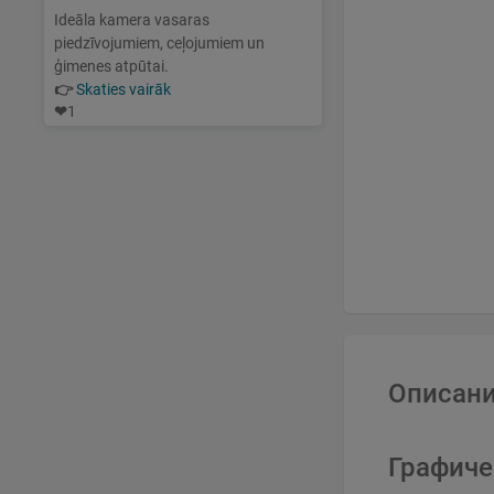
Ideāla kamera vasaras
piedzīvojumiem, ceļojumiem un
ģimenes atpūtai.
👉
Skaties vairāk
❤
1
Описани
Графиче