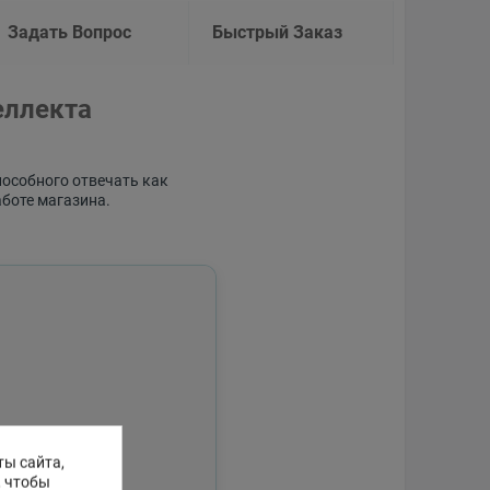
Задать Вопрос
Быстрый Заказ
еллекта
пособного отвечать как
аботе магазина.
ты сайта,
, чтобы