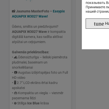
показывать В
Принимаете ли
📸
Jaunums MasterFoto –
Easypix
нашей страни
AQUAPIX W3027 Wave!
tune
Н
Ūdens, smiltis un piedzīvojumi?
AQUAPIX W3027 Wave
ir kompakta
digitālā kamera, kas radīta aktīvai
atpūtai un ceļojumiem.
Galvenās priekšrocības:
•
🌊
Ūdensizturīga – lieliski piemērota
pludmalei, baseinam un
snorkelēšanai
•
📷
Augstas izšķirtspējas foto un Full
HD video
•
🖥
2.7" LCD ekrāns ērtai kadru
apskatei
•
👜
Kompakta un viegla – vienmēr
paņemama līdzi
•
❄️
Stilīga
Ice Blue
krāsa