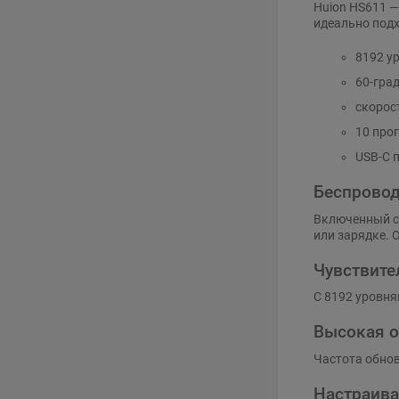
Huion HS611 —
идеально подх
8192 у
60-гра
скорос
10 про
USB-C 
Беспровод
Включенный ст
или зарядке. 
Чувствите
С 8192 уровня
Высокая о
Частота обнов
Настраива