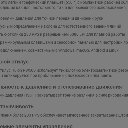
 это легкий графический планшет (550 г) с компактной рабочей обла
одящий как для настольного, так и для выездного использования. 
ровнями давления для точной передачи движений руки
дусным определением наклона для естественного ведения линий
тью отклика 233 PPS и разрешением 5080 LPI для плавной работы
граммируемыми клавишами и сенсорной панелью для настройки я
подключением, совместимым с Windows, macOS, Android и Linux
ной стилус
илус Huion PW500 использует технологию электромагнитной резон
Он активируется при приближении к поверхности планшета.
льность к давлению и отслеживание движения
ми давления HS611 захватывает тонкие различия в силе рисования
тзывчивость
ления более 233 PPS обеспечивает мгновенное захватывание штрих
емые элементы управления