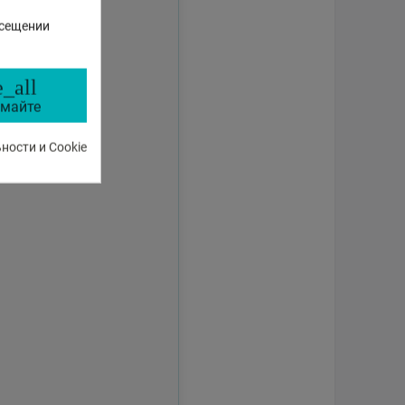
осещении
_all
майте
ости и Cookie