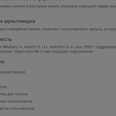
руемых кнопок и сенсорная панель планшета повышают эффективно
е мультимедиа
ультимедийная панель позволяет контролировать музыку, не пре
мость
 Windows 7+, macOS 10.12+, Android 6.0+ и Linux, HS611 поддерж
llustrator. Обратный USB-C порт упрощает подключения.
те
еский планшет
бель
ель для стилуса
сных наконечников
дство пользователя