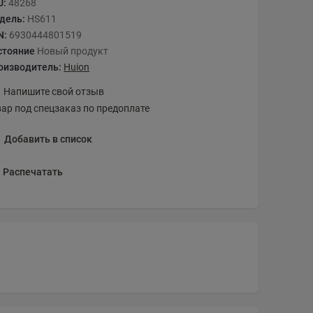
U:
48268
дель:
HS611
N:
6930444801519
стояние
Новый продукт
оизводитель:
Huion
Напишите свой отзыв
вар под спецзаказ по предоплате
Добавить в список
Распечатать