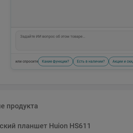
или спросите
Какие функции?
Есть в наличии?
Акции и ски
е продукта
ский планшет Huion HS611