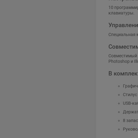
10 программи
клавиатуры.
Управлени
Специальная м
Совмести
Совместимый с
Photoshop и I
В комплек
Графич
Стилус
USB-ка
Держат
8 запа
Руково