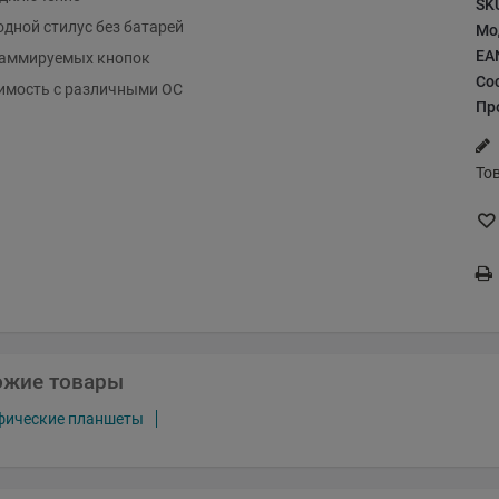
SK
дной стилус без батарей
Мо
EA
раммируемых кнопок
Со
имость с различными ОС
Пр
То
ожие товары
афические планшеты