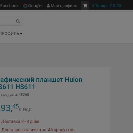
Facebook
Google
Мой профиль
0
Товар
- € 0.00
ПРОФИЛЬ
рафический планшет Huion
S611 HS611
 продукта:
48268
93
45
,
С НДС
Доставка 3 - 4 дней
Доступное количество: 46 продуктов