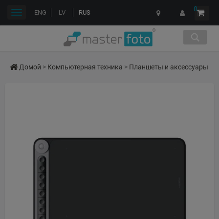
0
Переключить
ENG
LV
RUS
навигации
Домой
>
Компьютерная техника
>
Планшеты и аксессуары