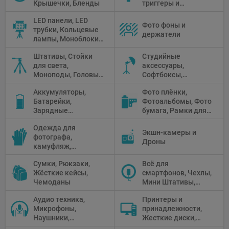
Крышечки, Бленды
триггеры и
аксессуары
LED панели, LED
Фото фоны и
трубки, Кольцевые
держатели
лампы, Моноблоки,
Прожекторы,
Штативы, Стойки
Студийные
Флуоресцентное и
для света,
аксессуары,
галогенное
Моноподы, Головы
Софтбоксы,
освещение
штатива
Зонтики,
Аккумуляторы,
Фото плёнки,
Рефлекторы,
Батарейки,
Фотоальбомы, Фото
Отражатели,
Зарядные
бумага, Рамки для
Предметные
устройства, Блоки
фото, Плёночные
столики
Одежда для
питания, Солнечные
камеры
Экшн-камеры и
фотографа,
панели
Дроны
камуфляж,
Перчатки
Сумки, Рюкзаки,
Всё для
Жёсткие кейсы,
смартфонов, Чехлы,
Чемоданы
Мини Штативы,
Селфи держатели
Аудио техника,
Принтеры и
Микрофоны,
принадлежности,
Наушники,
Жесткие диски,
Диктофоны, Аудио
Мониторы,