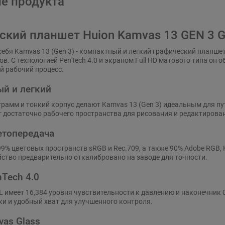
е продукта
ский планшет Huion Kamvas 13 GEN 3 
себя Kamvas 13 (Gen 3) - компактный и легкий графический планше
в. С технологией PenTech 4.0 и экраном Full HD матового типа он
й рабочий процесс.
й и легкий
 грамм и тонкий корпус делают Kamvas 13 (Gen 3) идеальным для пу
 достаточно рабочего пространства для рисования и редактирован
етопередача
9% цветовых пространств sRGB и Rec.709, а также 90% Adobe RGB, 
ство предварительно откалибровано на заводе для точности.
nTech 4.0
 имеет 16,384 уровня чувствительности к давлению и наконечник 
и и удобный хват для улучшенного контроля.
vas Glass