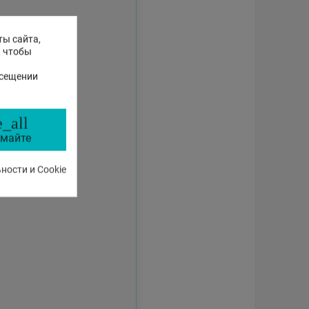
ты сайта,
, чтобы
осещении
_all
майте
ости и Cookie