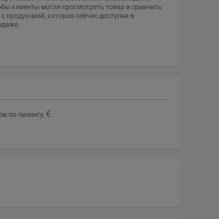
обы клиенты могли просмотреть товар и сравнить
 с продукцией, которая сейчас доступна в
одаже.
€
ж по лизингу,