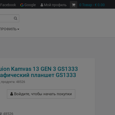
Facebook
Google
Мой профиль
0
Товар
- € 0.00
ПРОФИЛЬ
uion Kamvas 13 GEN 3 GS1333
рафический планшет GS1333
 продукта:
48526
Войдите, чтобы начать покупки
U:
48526