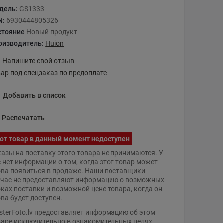
дель:
GS1333
N:
6930444805326
стояние
Новый продукт
оизводитель:
Huion
Напишите свой отзыв
вар под спецзаказ по предоплате
Добавить в список
Распечатать
от товар в данный момент недоступен
казы на поставку этого товара не принимаются. У
с нет информации о том, когда этот товар может
ова появиться в продаже. Наши поставщики
йчас не предоставляют информацию о возможных
оках поставки и возможной цене товара, когда он
ова будет доступен.
sterFoto.lv предоставляет информацию об этом
варе исключительно в ознакомительных целях,