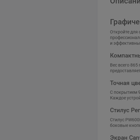
Описани
Графиче
Откройте для 
профессионало
и эффективны
Компактны
Вес всего 865
предоставляет
Точная цв
С покрытием 9
Каждое устрой
Стилус Pe
Стилус PW600L
боковые кнопк
Экран Can