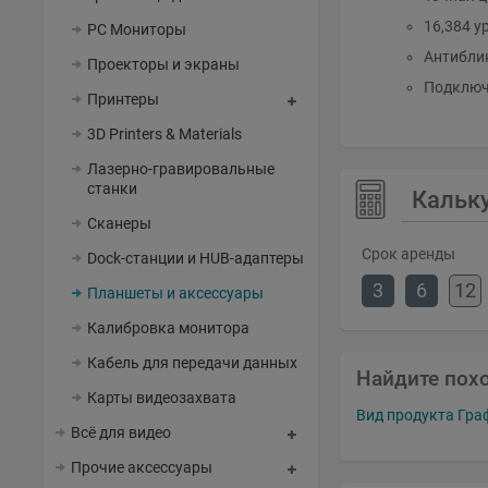
16,384 у
PC Мониторы
Антибли
Проекторы и экраны
Подключе
Принтеры
3D Printers & Materials
Лазерно-гравировальные
станки
Кальк
Сканеры
Срок аренды
Dock-станции и HUB-адаптеры
3
6
12
Планшеты и аксессуары
Калибровка монитора
Кабель для передачи данных
Найдите пох
Карты видеозахвата
Вид продукта Гр
Всё для видео
Прочие аксессуары