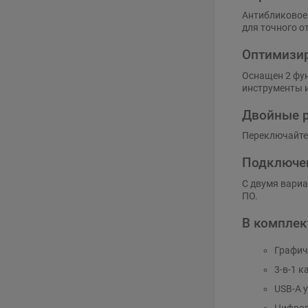
Антибликовое 
для точного о
Оптимизир
Оснащен 2 фу
инструменты и
Двойные 
Переключайтес
Подключен
С двумя вариа
ПО.
В комплек
Графич
3-в-1 к
USB-A у