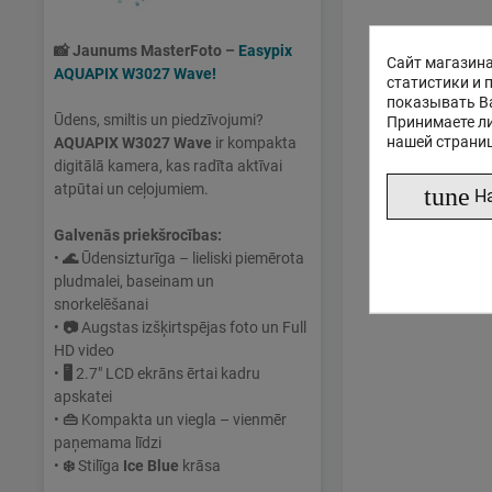
📸
Jaunums MasterFoto –
Easypix
Сайт магазина
AQUAPIX W3027 Wave!
статистики и 
показывать В
Ūdens, smiltis un piedzīvojumi?
Принимаете ли
нашей страни
AQUAPIX W3027 Wave
ir kompakta
digitālā kamera, kas radīta aktīvai
atpūtai un ceļojumiem.
tune
Н
Galvenās priekšrocības:
•
🌊
Ūdensizturīga – lieliski piemērota
pludmalei, baseinam un
snorkelēšanai
•
📷
Augstas izšķirtspējas foto un Full
HD video
•
🖥
2.7" LCD ekrāns ērtai kadru
apskatei
•
👜
Kompakta un viegla – vienmēr
paņemama līdzi
•
❄️
Stilīga
Ice Blue
krāsa