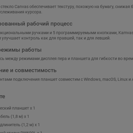
стекло Canvas обеспечивает текстуру, похожую на бумагу, снижая
тслеживания курсора.
ованный рабочий процесс
нкциональными ручками и 5 программируемыми кнопками, Kamvas 1
 улучшает контроль как для правшей, так и для левшей.
режимы работы
ь между режимами дисплея пера и планшета для гибкости во врем
ие и совместимость
нтами подключения планшет совместим с Windows, macOS, Linux и 
те
еский планшет x 1
абель (1,8 м) x 1
длинитель (1,2 м) x 1