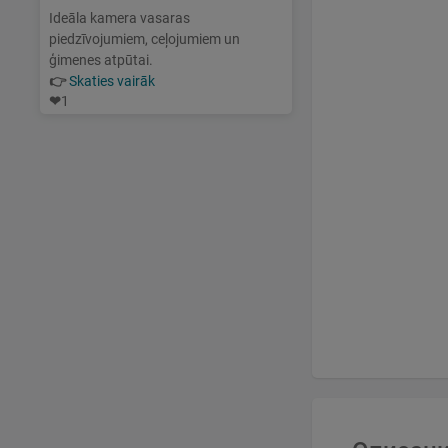
Ideāla kamera vasaras
piedzīvojumiem, ceļojumiem un
ģimenes atpūtai.
👉
Skaties vairāk
❤
1