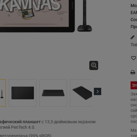
Мо
EA
Со
Пр
То
Эт
За
Next
на
сн
се
ср
сн
афический планшет
с 13,3-дюймовым экраном
огией PenTech 4.0.
Ma
то
ветопередача (99% sRGB)