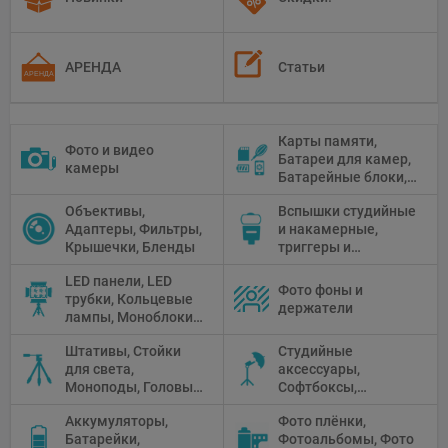
АРЕНДА
Статьи
Карты памяти,
Фото и видео
Батареи для камер,
камеры
Батарейные блоки,
Чистящие средства
Объективы,
Вспышки студийные
Адаптеры, Фильтры,
и накамерные,
Крышечки, Бленды
триггеры и
аксессуары
LED панели, LED
Фото фоны и
трубки, Кольцевые
держатели
лампы, Моноблоки,
Прожекторы,
Штативы, Стойки
Студийные
Флуоресцентное и
для света,
аксессуары,
галогенное
Моноподы, Головы
Софтбоксы,
освещение
штатива
Зонтики,
Аккумуляторы,
Фото плёнки,
Рефлекторы,
Батарейки,
Фотоальбомы, Фото
Отражатели,