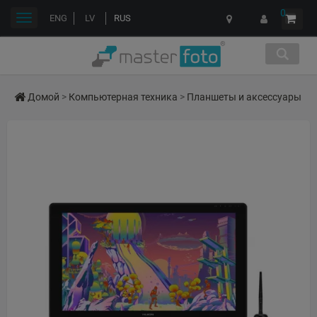
0
Переключить
ENG
LV
RUS
навигации
Домой
>
Компьютерная техника
>
Планшеты и аксессуары