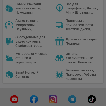
Перчатки
Сумки, Рюкзаки,
Всё для
Жёсткие кейсы,
смартфонов, Чехлы,
Чемоданы
Мини Штативы,
Селфи держатели
Аудио техника,
Принтеры и
Микрофоны,
принадлежности,
Наушники,
Жесткие диски,
Диктофоны, Аудио
Мониторы,
Оборудование для
микшеры, Кабели и
Проекторы,
Другие аксессуары,
видео контента,
адаптеры
Графические
Подарки
Стабилизаторы,
Планшеты, Бумага
Телепромптеры,
для принтера
Метеорологические
Оптика,
Мониторы,
станции и
Увеличительные
Профессиональное
термометры
стекла, Бинокли,
видео
Монокли,
оборудование
Бытовая техника,
Телескопы,
Smart Home, IP
Пылесосы, Роботы-
Прицелы,
Cameras
пылесосы
Микроскопы,
Тепловизоры,
Устройства ночного
видения