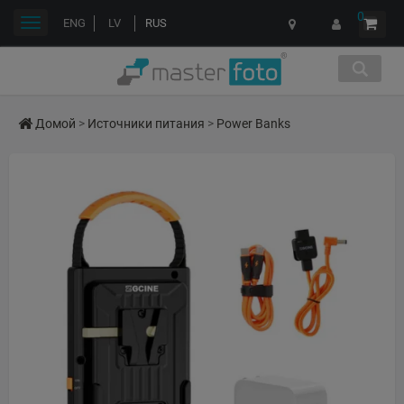
0
Переключить
ENG
LV
RUS
навигации
Домой
>
Источники питания
>
Power Banks