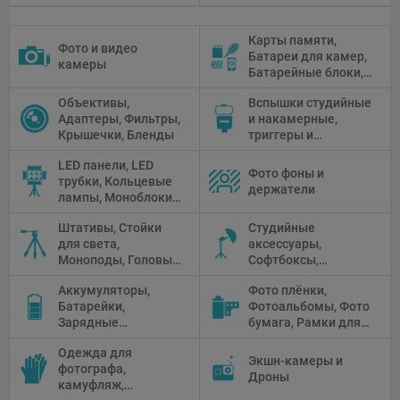
Карты памяти,
Фото и видео
Батареи для камер,
камеры
Батарейные блоки,
Чистящие средства
Объективы,
Вспышки студийные
Адаптеры, Фильтры,
и накамерные,
Крышечки, Бленды
триггеры и
аксессуары
LED панели, LED
Фото фоны и
трубки, Кольцевые
держатели
лампы, Моноблоки,
Прожекторы,
Штативы, Стойки
Студийные
Флуоресцентное и
для света,
аксессуары,
галогенное
Моноподы, Головы
Софтбоксы,
освещение
штатива
Зонтики,
Аккумуляторы,
Фото плёнки,
Рефлекторы,
Батарейки,
Фотоальбомы, Фото
Отражатели,
Зарядные
бумага, Рамки для
Предметные
устройства, Блоки
фото, Плёночные
столики
Одежда для
питания, Солнечные
камеры
Экшн-камеры и
фотографа,
панели
Дроны
камуфляж,